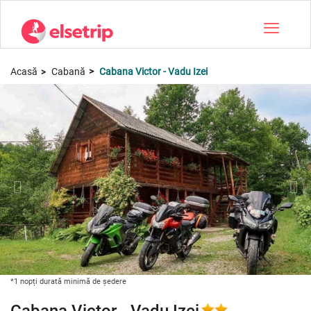
Toggle na
Acasă
Cabană
Cabana Victor - Vadu Izei
*1 nopți durată minimă de ședere