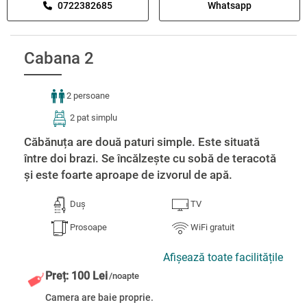
0722382685
Whatsapp
Cabana 2
2 persoane
2 pat simplu
Căbănuța are două paturi simple. Este situată
între doi brazi. Se încălzește cu sobă de teracotă
și este foarte aproape de izvorul de apă.
Duș
TV
Prosoape
WiFi gratuit
Afișează toate facilitățile
Preț: 100 Lei
/noapte
Camera are baie proprie.