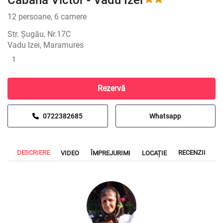
Cabana Victor - Vadu Izei
12 persoane, 6 camere
Str. Șugău, Nr.17C
Vadu Izei, Maramures
1
Rezervă
0722382685
Whatsapp
DESCRIERE
RECENZII
VIDEO
ÎMPREJURIMI
LOCAȚIE