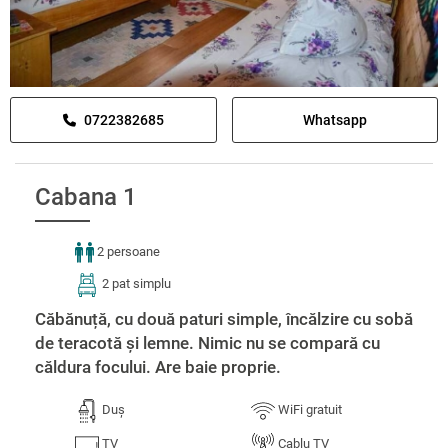
0722382685
Whatsapp
Cabana 1
2 persoane
2 pat simplu
Căbănuță, cu două paturi simple, încălzire cu sobă
de teracotă și lemne. Nimic nu se compară cu
căldura focului. Are baie proprie.
Duș
WiFi gratuit
TV
Cablu TV