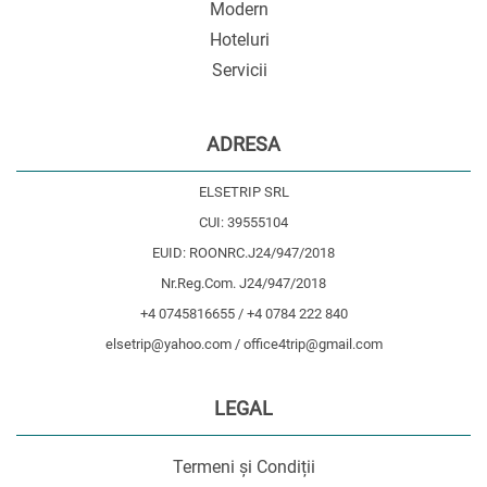
Modern
Hoteluri
Servicii
ADRESA
ELSETRIP SRL
CUI: 39555104
EUID: ROONRC.J24/947/2018
Nr.Reg.Com. J24/947/2018
+4 0745816655 / +4 0784 222 840
elsetrip@yahoo.com / office4trip@gmail.com
LEGAL
Termeni și Condiții