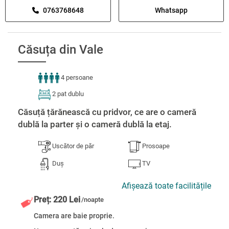
0763768648
Whatsapp
Căsuța din Vale
4 persoane
2 pat dublu
Căsuță țărănească cu pridvor, ce are o cameră
dublă la parter și o cameră dublă la etaj.
Uscător de păr
Prosoape
Duș
TV
Afișează toate facilitățile
Preț: 220 Lei
/noapte
Camera are baie proprie.