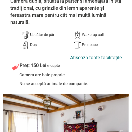
Cameră dublă, situată la parter și amenajată în stil
tradițional, cu grinzile din lemn aparente și
fereastra mare pentru cât mai multă lumină
naturală.
Uscător de păr
Wake-up call
Duș
Prosoape
Afișează toate facilitățile
Preț: 150 Lei
/noapte
Camera are baie proprie.
Nu se acceptă animale de companie.