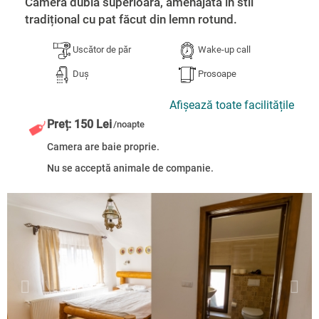
Cameră dublă superioară, amenajată în stil
tradițional cu pat făcut din lemn rotund.
Uscător de păr
Wake-up call
Duș
Prosoape
Afișează toate facilitățile
Preț: 150 Lei
/noapte
Camera are baie proprie.
Nu se acceptă animale de companie.