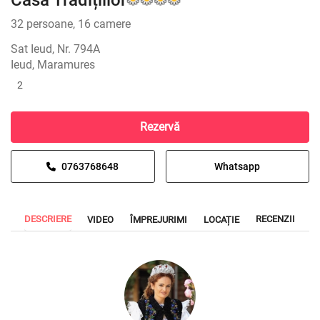
Casa Tradițiilor
32 persoane, 16 camere
Sat Ieud, Nr. 794A
Ieud, Maramures
2
Rezervă
0763768648
Whatsapp
DESCRIERE
RECENZII
VIDEO
ÎMPREJURIMI
LOCAȚIE