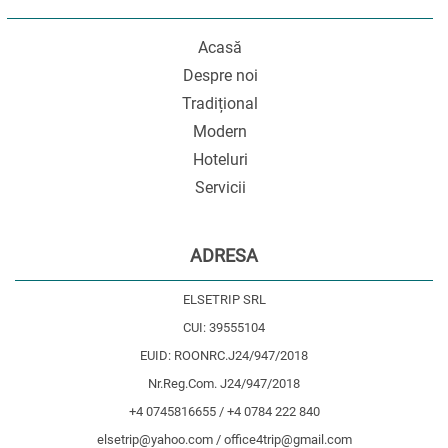
Acasă
Despre noi
Tradițional
Modern
Hoteluri
Servicii
ADRESA
ELSETRIP SRL
CUI: 39555104
EUID: ROONRC.J24/947/2018
Nr.Reg.Com. J24/947/2018
+4 0745816655 / +4 0784 222 840
elsetrip@yahoo.com / office4trip@gmail.com