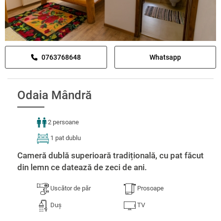
0763768648
Whatsapp
Odaia Mândră
2 persoane
1 pat dublu
Cameră dublă superioară tradițională, cu pat făcut
din lemn ce datează de zeci de ani.
Uscător de păr
Prosoape
Duș
TV