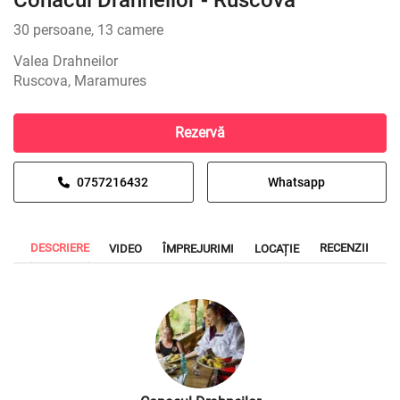
Conacul Drahneilor - Ruscova
30 persoane, 13 camere
Valea Drahneilor
Ruscova, Maramures
Rezervă
0757216432
Whatsapp
DESCRIERE
RECENZII
VIDEO
ÎMPREJURIMI
LOCAȚIE