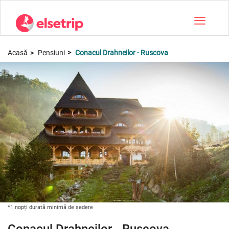
Toggle na
Acasă
Pensiuni
Conacul Drahneilor - Ruscova
*1 nopți durată minimă de ședere