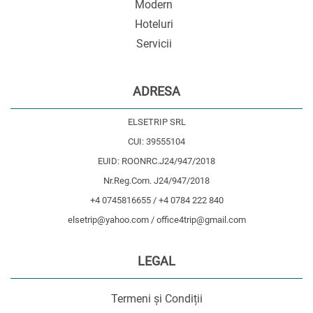
Modern
Hoteluri
Servicii
ADRESA
ELSETRIP SRL
CUI: 39555104
EUID: ROONRC.J24/947/2018
Nr.Reg.Com. J24/947/2018
+4 0745816655 / +4 0784 222 840
elsetrip@yahoo.com / office4trip@gmail.com
LEGAL
Termeni și Condiții