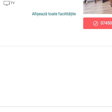
TV
Afișează toate facilitățile
07450