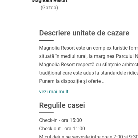
Magnolia Resort
(Gazda)
Descriere unitate de cazare
Magnolia Resort este un complex turistic format
situată în mediul rural, la marginea Parcului
Magnolia Resort respectă cu sfințenie arhitec
tradițional care este adus la standardele ridic
Punem la dispoziție și oferte
...
vezi mai mult
Regulile casei
Check-in - ora 15:00
Check-out - ora 11:00
Micul dejun se servește între orele 7:00 și 9:30