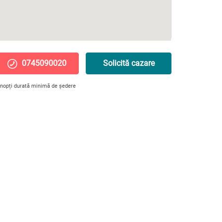
0745090020
Solicită cazare
 nopți durată minimă de ședere