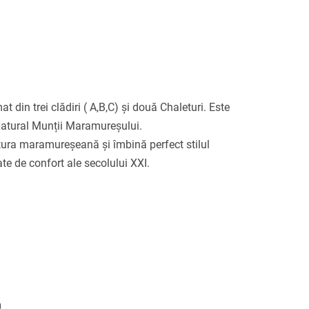
 din trei clădiri ( A,B,C) și două Chaleturi. Este
 Natural Munții Maramureșului.
tura maramureșeană și îmbină perfect stilul
ate de confort ale secolului XXI.
.