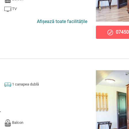
TV
Afișează toate facilitățile
07450
1 canapea dublă
.
Balcon