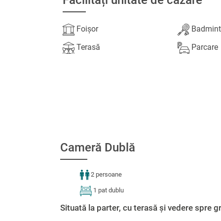
Facilități unitate de cazare
Foișor
Badmin
Terasă
Parcare
Cameră Dublă
2 persoane
1 pat dublu
Situată la parter, cu terasă și vedere spre g