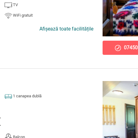
TV
WiFi gratuit
Afișează toate facilitățile
07450
1 canapea dublă
.
.
Balcon