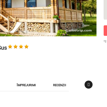
*2
Sus
ÎMPREJURIMI
RECENZII