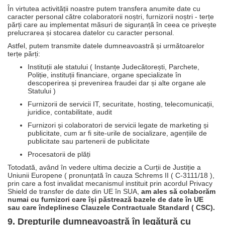
În virtutea activității noastre putem transfera anumite date cu
caracter personal către colaboratorii noștri, furnizorii noștri - terțe
părți care au implementat măsuri de siguranță în ceea ce privește
prelucrarea și stocarea datelor cu caracter personal.
Astfel, putem transmite datele dumneavoastră și următoarelor
terțe părți:
Instituții ale statului ( Instanțe Judecătorești, Parchete,
Poliție, instituții financiare, organe specializate în
descoperirea și prevenirea fraudei dar și alte organe ale
Statului )
Furnizorii de servicii IT, securitate, hosting, telecomunicații,
juridice, contabilitate, audit
Furnizori și colaboratori de servicii legate de marketing și
publicitate, cum ar fi site-urile de socializare, agențiile de
publicitate sau partenerii de publicitate
Procesatorii de plăți
Totodată, având în vedere ultima decizie a Curții de Justiție a
Uniunii Europene ( pronunțată în cauza Schrems II ( C-3111/18 ),
prin care a fost invalidat mecanismul instituit prin acordul Privacy
Shield de transfer de date din UE în SUA,
am ales să colaborăm
numai cu furnizori care își păstrează bazele de date în UE
sau care îndeplinesc Clauzele Contractuale Standard ( CSC).
9. Drepturile dumneavoastră în legătură cu