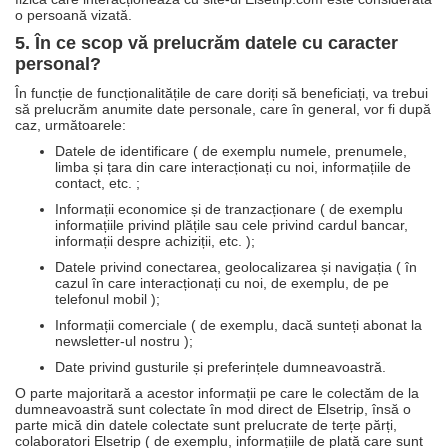
o persoană vizată.
5. În ce scop vă prelucrăm datele cu caracter
personal?
În funcție de funcționalitățile de care doriți să beneficiați, va trebui
să prelucrăm anumite date personale, care în general, vor fi după
caz, următoarele:
Datele de identificare ( de exemplu numele, prenumele,
limba și țara din care interacționați cu noi, informațiile de
contact, etc. ;
Informații economice și de tranzacționare ( de exemplu
informațiile privind plățile sau cele privind cardul bancar,
informații despre achiziții, etc. );
Datele privind conectarea, geolocalizarea și navigația ( în
cazul în care interacționați cu noi, de exemplu, de pe
telefonul mobil );
Informații comerciale ( de exemplu, dacă sunteți abonat la
newsletter-ul nostru );
Date privind gusturile și preferințele dumneavoastră.
O parte majoritară a acestor informații pe care le colectăm de la
dumneavoastră sunt colectate în mod direct de Elsetrip, însă o
parte mică din datele colectate sunt prelucrate de terțe părți,
colaboratori Elsetrip ( de exemplu, informațiile de plată care sunt