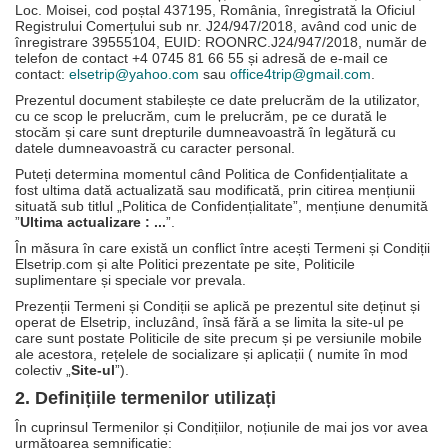
Loc. Moisei, cod poștal 437195, România, înregistrată la Oficiul
Registrului Comerțului sub nr. J24/947/2018, având cod unic de
înregistrare 39555104, EUID: ROONRC.J24/947/2018, număr de
telefon de contact +4 0745 81 66 55 și adresă de e-mail ce
contact:
elsetrip@yahoo.com
sau
office4trip@gmail.com
.
Prezentul document stabilește ce date prelucrăm de la utilizator,
cu ce scop le prelucrăm, cum le prelucrăm, pe ce durată le
stocăm și care sunt drepturile dumneavoastră în legătură cu
datele dumneavoastră cu caracter personal.
Puteți determina momentul când Politica de Confidențialitate a
fost ultima dată actualizată sau modificată, prin citirea mențiunii
situată sub titlul „Politica de Confidențialitate”, mențiune denumită
”
Ultima actualizare : ...
”.
În măsura în care există un conflict între acești Termeni și Condiții
Elsetrip.com și alte Politici prezentate pe site, Politicile
suplimentare și speciale vor prevala.
Prezenții Termeni și Condiții se aplică pe prezentul site deținut și
operat de Elsetrip, incluzând, însă fără a se limita la site-ul pe
care sunt postate Politicile de site precum și pe versiunile mobile
ale acestora, rețelele de socializare și aplicații ( numite în mod
colectiv „
Site-ul
”).
2. Definițiile termenilor utilizați
În cuprinsul Termenilor și Condițiilor, noțiunile de mai jos vor avea
următoarea semnificație: