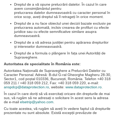
Dreptul de a vă opune prelucrării datelor. În cazul în care
avem consimțământul pentru
prelucrarea datelor dumneavoastră cu caracter personal în
orice scop, aveți dreptul să îl retrageți în orice moment.
Dreptul de a nu face obiectul unei decizii bazate exclusiv pe
prelucrarea automată, inclsiv crearea de profiluri cu efecte
juridice sau cu efecte semnificative similare asupra
dumneavoastră.
Dreptul de a vă adresa justiției pentru apărarea drepturilor
și intereselor dumneavoastră.
Dreptul de a formula o plângere în fața unei Autorități de
Supraveghere.
Autoritatea de specialitate în România este:
Autoritatea Națională de Supraveghere a Prelucrării Datelor cu
Caracter Personal. Adresă: B-dul G-ral Gheorghe Magheru 28-30,
Sector1, cod poștal 010336, București, România. Telefon +40 318
059 211 / +40 318 059 212, Fax: +40 318 059 220, e-mail:
anspdcp@dataprotection.ro
, website:
www.dataprotection.ro
.
În cazul în care doriți să vă exercitați oricare din drepturile de mai
sus, vă rugăm să ne adresați o solicitare în acest sens la adresa
de e-mail
elsetrip@yahoo.com
.
Cu toate acestea, vă rugăm să aveți în vedere faptul că drepturile
prezentate nu sunt absolute. Există excepții prevăzute de