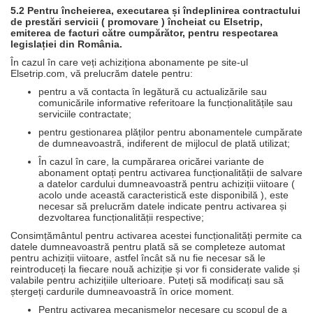
5.2 Pentru încheierea, executarea și îndeplinirea contractului
de prestări servicii ( promovare ) încheiat cu Elsetrip,
emiterea de facturi către cumpărător, pentru respectarea
legislației din România.
În cazul în care veți achiziționa abonamente pe site-ul
Elsetrip.com, vă prelucrăm datele pentru:
pentru a vă contacta în legătură cu actualizările sau
comunicările informative referitoare la funcționalitățile sau
serviciile contractate;
pentru gestionarea plăților pentru abonamentele cumpărate
de dumneavoastră, indiferent de mijlocul de plată utilizat;
În cazul în care, la cumpărarea oricărei variante de
abonament optați pentru activarea funcționalității de salvare
a datelor cardului dumneavoastră pentru achiziții viitoare (
acolo unde această caracteristică este disponibilă ), este
necesar să prelucrăm datele indicate pentru activarea și
dezvoltarea funcționalității respective;
Consimțământul pentru activarea acestei funcționalități permite ca
datele dumneavoastră pentru plată să se completeze automat
pentru achiziții viitoare, astfel încât să nu fie necesar să le
reintroduceți la fiecare nouă achiziție și vor fi considerate valide și
valabile pentru achizițiile ulterioare. Puteți să modificați sau să
ștergeți cardurile dumneavoastră în orice moment.
Pentru activarea mecanismelor necesare cu scopul de a