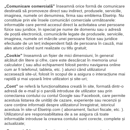
„Comunicare comercială”
înseamnă orice formă de comunicare
destinată să promoveze direct sau indirect, produsele, serviciile,
imaginea, numele ori denumirea, firma sau emblema Elsetrip. Nu
constituie prin ele însele comunicări comerciale următoarele:
informațiile care permit accesul direct la activitatea unei persoane
fizice sau juridice, în special pe nume de domeniu sau o adresă
de poștă electronică, comunicările legate de produsele, serviciile,
imaginea, numele ori mărcile unei persoane fizice sau juridice
efectuate de un terț independent față de persoana în cauză, mai
ales atunci când sunt realizate cu titlu gratuit;
„Cookie”
înseamnă un fișier de mici dimensiuni, în general
alcătuit din litere și cifre, care este descărcat în memoria unui
calculator ( sau altui echipament folosit pentru navigarea online
cum ar fi telefonul, tableta, etc. ) atunci când utilizatorul
accesează site-ul, folosit în scopul de a asigura o interacțiune mai
rapidă și mai ușoară între utilizatori și site-uri;
„Cont”
se referă la funcționalitatea creată în site, formată dintr-o
adresă de e-mail și o parolă introduse de utilizator sau prin
conectarea contului cu contul Google sau Facebook, care permite
acestuia listarea de unități de cazare, experiențe sau recenzii și
care conține informații despre utilizatorul înregistrat, istoricul
acestuia în site-ul Elsetrip.com ( abonament, facturi fiscale, etc. ).
Utilizatorul are responsabilitatea de a se asigura că toate
informațiile introduse la crearea contului sunt corecte, complete și
actualizate;