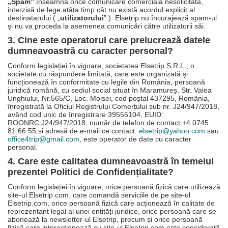
„Spam”
înseamnă orice comunicare comercială nesolicitată,
interzisă de lege atâta timp cât nu există acordul explicit al
destinatarului ( „
utilizatorului
” ). Elsetrip nu încurajează spam-ul
și nu va proceda la asemenea comunicări către utilizatorii săi.
3. Cine este operatorul care prelucrează datele
dumneavoastră cu caracter personal?
Conform legislației în vigoare, societatea Elsetrip S.R.L., o
societate cu răspundere limitată, care este organizată și
funcționează în conformitate cu legile din România, persoană
juridică română, cu sediul social situat în Maramureș, Str. Valea
Unghiului, Nr.565/C, Loc. Moisei, cod poștal 437295, România,
înregistrată la Oficiul Registrului Comerțului sub nr. J24/947/2018,
având cod unic de înregistrare 39555104, EUID:
ROONRC.J24/947/2018, număr de telefon de contact +4 0745
81 66 55 și adresă de e-mail ce contact:
elsetrip@yahoo.com
sau
office4trip@gmail.com
, este operator de date cu caracter
personal.
4. Care este calitatea dumneavoastră în temeiul
prezentei Politici de Confidențialitate?
Conform legislației în vigoare, orice persoană fizică care utilizează
site-ul Elsetrip.com, care comandă serviciile de pe site-ul
Elsetrip.com, orice persoană fizică care acționează în calitate de
reprezentant legal al unei entități juridice, orice persoană care se
abonează la newsletter-ul Elsetrip, precum și orice persoană
fizică care interacționează cu site-ul Elsetrip.com este considerată