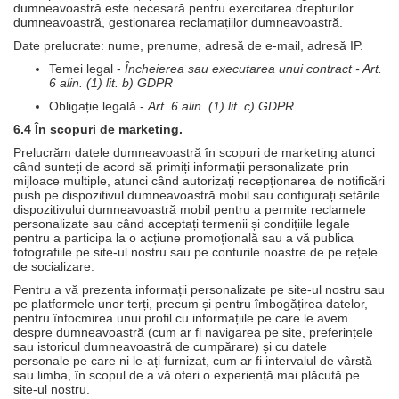
dumneavoastră este necesară pentru exercitarea drepturilor
dumneavoastră, gestionarea reclamațiilor dumneavoastră.
Date prelucrate: nume, prenume, adresă de e-mail, adresă IP.
Temei legal -
Încheierea sau executarea unui contract - Art.
6 alin. (1) lit. b) GDPR
Obligație legală -
Art. 6 alin. (1) lit. c) GDPR
6.4 În scopuri de marketing.
Prelucrăm datele dumneavoastră în scopuri de marketing atunci
când sunteți de acord să primiți informații personalizate prin
mijloace multiple, atunci când autorizați recepționarea de notificări
push pe dispozitivul dumneavoastră mobil sau configurați setările
dispozitivului dumneavoastră mobil pentru a permite reclamele
personalizate sau când acceptați termenii și condițiile legale
pentru a participa la o acțiune promoțională sau a vă publica
fotografiile pe site-ul nostru sau pe conturile noastre de pe rețele
de socializare.
Pentru a vă prezenta informații personalizate pe site-ul nostru sau
pe platformele unor terți, precum și pentru îmbogățirea datelor,
pentru întocmirea unui profil cu informațiile pe care le avem
despre dumneavoastră (cum ar fi navigarea pe site, preferințele
sau istoricul dumneavoastră de cumpărare) și cu datele
personale pe care ni le-ați furnizat, cum ar fi intervalul de vârstă
sau limba, în scopul de a vă oferi o experiență mai plăcută pe
site-ul nostru.