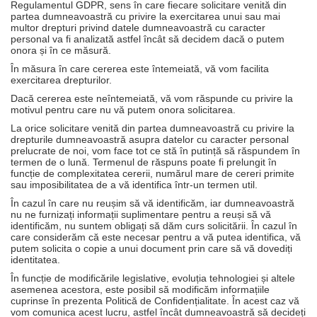
Regulamentul GDPR, sens în care fiecare solicitare venită din
partea dumneavoastră cu privire la exercitarea unui sau mai
multor drepturi privind datele dumneavoastră cu caracter
personal va fi analizată astfel încât să decidem dacă o putem
onora și în ce măsură.
În măsura în care cererea este întemeiată, vă vom facilita
exercitarea drepturilor.
Dacă cererea este neîntemeiată, vă vom răspunde cu privire la
motivul pentru care nu vă putem onora solicitarea.
La orice solicitare venită din partea dumneavoastră cu privire la
drepturile dumneavoastră asupra datelor cu caracter personal
prelucrate de noi, vom face tot ce stă în putință să răspundem în
termen de o lună. Termenul de răspuns poate fi prelungit în
funcție de complexitatea cererii, numărul mare de cereri primite
sau imposibilitatea de a vă identifica într-un termen util.
În cazul în care nu reușim să vă identificăm, iar dumneavoastră
nu ne furnizați informații suplimentare pentru a reuși să vă
identificăm, nu suntem obligați să dăm curs solicitării. În cazul în
care considerăm că este necesar pentru a vă putea identifica, vă
putem solicita o copie a unui document prin care să vă dovediți
identitatea.
În funcție de modificările legislative, evoluția tehnologiei și altele
asemenea acestora, este posibil să modificăm informațiile
cuprinse în prezenta Politică de Confidențialitate.
În acest caz vă
vom comunica acest lucru, astfel încât dumneavoastră să decideți