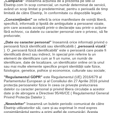
„Campanie”
înseamnă acțiunea de a prezenta pe site-ul
Elsetrip.com în scop comercial, un număr determinat de servicii,
având un scop limitat și predeterminat, pentru o perioadă de timp
limitată de către Elsetrip, în conformitate cu dispozițiile legale;
„Consimțământ”
se referă la orice manifestare de voință liberă,
specifică, informată și lipsită de ambiguitate a persoanei vizate,
prin care aceasta acceptă printr-o declarație sau printr-o acțiune
fără echivoc, ca datele cu caracter personal care o privesc, să fie
prelucrate;
„Date cu caracter personal”
înseamnă orice informații privind o
persoană fizică identificată sau identificabilă ( „
persoană vizată
”
). O „persoană fizică identificabilă” este o persoană care poate fi
identificată direct sau indirect, în special prin referire la un
element de identificare cum ar fi un nume, un număr de
identificare, date de localizare, un identificator online ori la unul
sau mai multe elemente specifice proprii identității sale fizice,
fiziologice, genetice, psihice și economice, culturale sau sociale;
”Regulamentul GDPR”
este Regulamentul (UE) 2016/679 al
Parlamentului European și al Consiliului din 27 Aprilie 2016 privind
protecția persoanelor fizice în ceea ce privește prelucrarea
datelor cu caracter personal și privind libera circulație a acestor
date și de abrogare a Directivei 95/46/CE ( Regulamentul General
Privind Protecția Datelor );
„Newsletter”
înseamnă un buletin periodic comunicat de către
Elsetrip utilizatorilor săi, care și-au exprimat în mod expres
consimțământul pentru a primi astfel de comunicări. Acesta