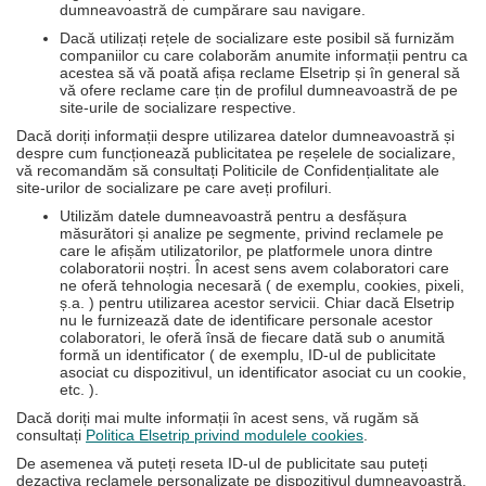
dumneavoastră de cumpărare sau navigare.
Dacă utilizați rețele de socializare este posibil să furnizăm
companiilor cu care colaborăm anumite informații pentru ca
acestea să vă poată afișa reclame Elsetrip și în general să
vă ofere reclame care țin de profilul dumneavoastră de pe
site-urile de socializare respective.
Dacă doriți informații despre utilizarea datelor dumneavoastră și
despre cum funcționează publicitatea pe reșelele de socializare,
vă recomandăm să consultați Politicile de Confidențialitate ale
site-urilor de socializare pe care aveți profiluri.
Utilizăm datele dumneavoastră pentru a desfășura
măsurători și analize pe segmente, privind reclamele pe
care le afișăm utilizatorilor, pe platformele unora dintre
colaboratorii noștri. În acest sens avem colaboratori care
ne oferă tehnologia necesară ( de exemplu, cookies, pixeli,
ș.a. ) pentru utilizarea acestor servicii. Chiar dacă Elsetrip
nu le furnizează date de identificare personale acestor
colaboratori, le oferă însă de fiecare dată sub o anumită
formă un identificator ( de exemplu, ID-ul de publicitate
asociat cu dispozitivul, un identificator asociat cu un cookie,
etc. ).
Dacă doriți mai multe informații în acest sens, vă rugăm să
consultați
Politica Elsetrip privind modulele cookies
.
De asemenea vă puteți reseta ID-ul de publicitate sau puteți
dezactiva reclamele personalizate pe dispozitivul dumneavoastră.