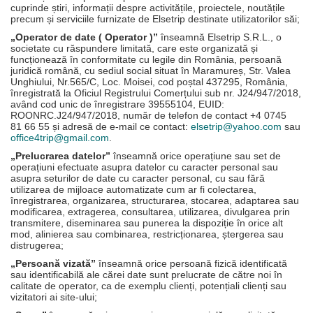
cuprinde știri, informații despre activitățile, proiectele, noutățile
precum și serviciile furnizate de Elsetrip destinate utilizatorilor săi;
„Operator de date ( Operator )”
înseamnă Elsetrip S.R.L., o
societate cu răspundere limitată, care este organizată și
funcționează în conformitate cu legile din România, persoană
juridică română, cu sediul social situat în Maramureș, Str. Valea
Unghiului, Nr.565/C, Loc. Moisei, cod poștal 437295, România,
înregistrată la Oficiul Registrului Comerțului sub nr. J24/947/2018,
având cod unic de înregistrare 39555104, EUID:
ROONRC.J24/947/2018, număr de telefon de contact +4 0745
81 66 55 și adresă de e-mail ce contact:
elsetrip@yahoo.com
sau
office4trip@gmail.com
.
„Prelucrarea datelor”
înseamnă orice operațiune sau set de
operațiuni efectuate asupra datelor cu caracter personal sau
asupra seturilor de date cu caracter personal, cu sau fără
utilizarea de mijloace automatizate cum ar fi colectarea,
înregistrarea, organizarea, structurarea, stocarea, adaptarea sau
modificarea, extragerea, consultarea, utilizarea, divulgarea prin
transmitere, diseminarea sau punerea la dispoziție în orice alt
mod, alinierea sau combinarea, restricționarea, ștergerea sau
distrugerea;
„Persoană vizată”
înseamnă orice persoană fizică identificată
sau identificabilă ale cărei date sunt prelucrate de către noi în
calitate de operator, ca de exemplu clienți, potențiali clienți sau
vizitatori ai site-ului;