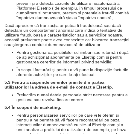
preveni și a detecta cazurile de utilizare neautorizată a
Platformei Elsetrip ( de exemplu, în timpul procesului de
cumpărare și returnare, precum și potențiala fraudă comisă
împotriva dumneavoastră și/sau împotriva noastră;
Dacă apreciem că tranzacția ar putea fi frauduloasă sau dacă
detectăm un comportament anormal care indică o tentativă de
utilizare frauduloasă a caracteristicilor sau a serviciilor noastre,
această prelucrare poate avea consecințe ca: blocarea tranzacției
sau ștergerea contului dumneavoastră de utilizator.
Pentru gestionarea posibilelor schimburi sau returnări după
ce ați achiziționat abonamente pe Elsetrip.com și pentru
gestionarea cererilor de informații privind serviciile;
În scopul facturării și pentru a vă pune la dispoziție facturile
aferente achizițiilor pe care le-ați efectuat.
5.3 Pentru a răspunde cererilor primite din partea
utilizatorilor la adresa de e-mail de contact a Elsetrip.
Prelucrăm numai datele personale strict necesare pentru a
gestiona sau rezolva fiecare cerere
5.4 În scopuri de marketing.
Pentru personalizarea serviciilor pe care vi le oferim și
pentru a ne permite să vă facem recomandări pe baza
interacțiunilor dumneavoastră cu site-ul Elsetrip.com și a
unei analize a profilului de utilizator ( de exemplu, pe baza