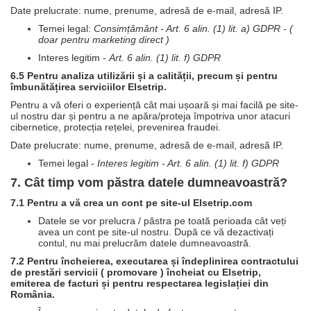
Date prelucrate: nume, prenume, adresă de e-mail, adresă IP.
Temei legal:
Consimțământ - Art. 6 alin. (1) lit. a) GDPR - (
doar pentru marketing direct )
Interes legitim -
Art. 6 alin. (1) lit. f) GDPR
6.5 Pentru analiza utilizării și a calității, precum și pentru
îmbunătățirea serviciilor Elsetrip.
Pentru a vă oferi o experiență cât mai ușoară și mai facilă pe site-
ul nostru dar și pentru a ne apăra/proteja împotriva unor atacuri
cibernetice, protecția rețelei, prevenirea fraudei.
Date prelucrate: nume, prenume, adresă de e-mail, adresă IP.
Temei legal -
Interes legitim - Art. 6 alin. (1) lit. f) GDPR
7. Cât timp vom păstra datele dumneavoastră?
7.1 Pentru a vă crea un cont pe site-ul Elsetrip.com
Datele se vor prelucra / păstra pe toată perioada cât veți
avea un cont pe site-ul nostru. După ce vă dezactivați
contul, nu mai prelucrăm datele dumneavoastră.
7.2 Pentru încheierea, executarea și îndeplinirea contractului
de prestări servicii ( promovare ) încheiat cu Elsetrip,
emiterea de facturi și pentru respectarea legislației din
România.