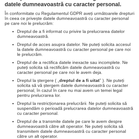
datele dumneavoastră cu caracter personal.
În conformitate cu Regulamentul GDPR aveți următoarele drepturi
în ceea ce privește datele dumneavoastră cu caracter personal
pe care noi le prelucrăm:
Dreptul de a fi informat cu privire la prelucrarea datelor
dumneavoastră.
Dreptul de acces asupra datelor. Ne puteți solicita accesul
la datele dumneavoastră cu caracter personal pe care noi
le prelucrăm.
Dreptul de a rectifica datele inexacte sau incomplete. Ne
puteți solicita să rectificăm datele dumneavoastră cu
caracter personal pe care noi le avem deja.
Dreptul la ștergere ( „
dreptul de a fi uitat
” ). Ne puteți
solicita să vă ștergem datele dumneavoastră cu caracter
personal, în cazul în care nu mai avem un temei legal
pentru prelucrarea lor.
Dreptul la restricționarea prelucrării. Ne puteți solicita să
suspendăm o perioadă prelucrarea datelor dumneavoastră
cu caracter personal.
Dreptul de a transmite datele pe care le avem despre
dumneavoastră către alt operator. Ne puteți solicita să
transmitem datele dumneavoastră cu caracter personal
către un alt operator.