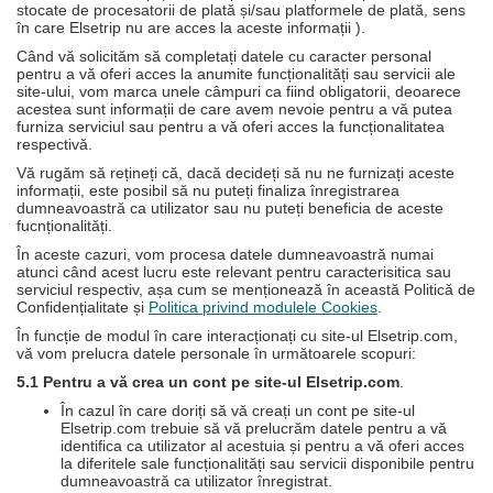
stocate de procesatorii de plată și/sau platformele de plată, sens
în care Elsetrip nu are acces la aceste informații ).
Când vă solicităm să completați datele cu caracter personal
pentru a vă oferi acces la anumite funcționalități sau servicii ale
site-ului, vom marca unele câmpuri ca fiind obligatorii, deoarece
acestea sunt informații de care avem nevoie pentru a vă putea
furniza serviciul sau pentru a vă oferi acces la funcționalitatea
respectivă.
Vă rugăm să rețineți că, dacă decideți să nu ne furnizați aceste
informații, este posibil să nu puteți finaliza înregistrarea
dumneavoastră ca utilizator sau nu puteți beneficia de aceste
fucnționalități.
În aceste cazuri, vom procesa datele dumneavoastră numai
atunci când acest lucru este relevant pentru caracterisitica sau
serviciul respectiv, așa cum se menționează în această Politică de
Confidențialitate și
Politica privind modulele Cookies
.
În funcție de modul în care interacționați cu site-ul Elsetrip.com,
vă vom prelucra datele personale în următoarele scopuri:
5.1 Pentru a vă crea un cont pe site-ul Elsetrip.com
.
În cazul în care doriți să vă creați un cont pe site-ul
Elsetrip.com trebuie să vă prelucrăm datele pentru a vă
identifica ca utilizator al acestuia și pentru a vă oferi acces
la diferitele sale funcționalități sau servicii disponibile pentru
dumneavoastră ca utilizator înregistrat.