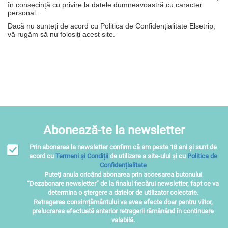
în consecință cu privire la datele dumneavoastră cu caracter
personal.
Dacă nu sunteți de acord cu Politica de Confidențialitate Elsetrip,
vă rugăm să nu folosiți acest site.
Abonează-te la newsletter
Prin abonarea la newsletter confirm că am peste 18 ani și sunt de
acord cu
Termeni și Condiții
de utilizare a site-ului și cu
Politica de
Confidențialitate
Puteţi anula oricând abonarea prin accesarea butonului
“Dezabonare newsletter” de la finalul fiecărui newsletter, fapt ce va
determina o ştergere a datelor de utilizator colectate.
Retragerea consimțământului va avea efecte doar pentru viitor,
prelucrarea efectuată anterior retragerii rămânând în continuare
valabilă.