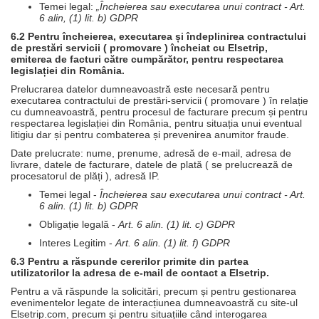
Temei legal:
„Încheierea sau executarea unui contract - Art.
6 alin, (1) lit. b) GDPR
6.2 Pentru încheierea, executarea și îndeplinirea contractului
de prestări servicii ( promovare ) încheiat cu Elsetrip,
emiterea de facturi către cumpărător, pentru respectarea
legislației din România.
Prelucrarea datelor dumneavoastră este necesară pentru
executarea contractului de prestări-servicii ( promovare ) în relație
cu dumneavoastră, pentru procesul de facturare precum și pentru
respectarea legislației din România, pentru situația unui eventual
litigiu dar și pentru combaterea și prevenirea anumitor fraude.
Date prelucrate: nume, prenume, adresă de e-mail, adresa de
livrare, datele de facturare, datele de plată ( se prelucrează de
procesatorul de plăți ), adresă IP.
Temei legal -
Încheierea sau executarea unui contract - Art.
6 alin. (1) lit. b) GDPR
Obligație legală -
Art. 6 alin. (1) lit. c) GDPR
Interes Legitim -
Art. 6 alin. (1) lit. f) GDPR
6.3 Pentru a răspunde cererilor primite din partea
utilizatorilor la adresa de e-mail de contact a Elsetrip.
Pentru a vă răspunde la solicitări, precum și pentru gestionarea
evenimentelor legate de interacțiunea dumneavoastră cu site-ul
Elsetrip.com, precum și pentru situațiile când interogarea