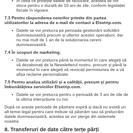
În ceea ce privește datele de facturare, acestea se vor
stoca pentru o durată de 10 ani de zile, conform legislației
fiscale în vigoare.
7.3 Pentru răspunderea cererilor primite din partea
utilizatorilor la adresa de e-mail de contact a Elsetrip.com.
Datele se vor prelucra pe perioada gestionării solicitării
dumneavoastră precum și ulterior acestor operațiuni, dar
nu mai mult de 1 an de la soluționarea cererii
dumneavoastră.
7.4 În scopuri de marketing.
Datele se vor prelucra până la momentul în care alegeți să
vă dezabonați de la Newsletterul nostru, precum și până la
momentul în care alegeți să revocați permisiunea de a vă
afișa reclame personalizate.
7.5 Pentru analiza utilizării și a calității, precum și pentru
îmbunătățirea serviciilor Elsetrip.com.
Datele se vor prelucra pentru o perioadă de 3 ani de zile de
la ultima interacțiune cu noi.
După ce aceste perioade de păstrare expiră și dacă nu există un
alt temei legal pentru care trebuie să păstrăm sau să prelucrăm
datele dumneavoastră, acestea se vor șterge din sistemele
noastre.
8. Transferuri de date către terțe părți