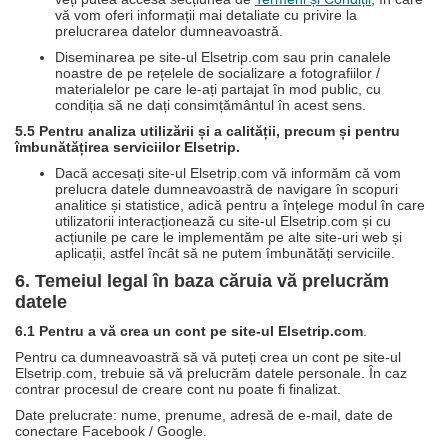
vă vom oferi informații mai detaliate cu privire la
prelucrarea datelor dumneavoastră.
Diseminarea pe site-ul Elsetrip.com sau prin canalele
noastre de pe rețelele de socializare a fotografiilor /
materialelor pe care le-ați partajat în mod public, cu
condiția să ne dați consimțământul în acest sens.
5.5 Pentru analiza utilizării și a calității, precum și pentru
îmbunătățirea serviciilor Elsetrip.
Dacă accesați site-ul Elsetrip.com vă informăm că vom
prelucra datele dumneavoastră de navigare în scopuri
analitice și statistice, adică pentru a înțelege modul în care
utilizatorii interacționează cu site-ul Elsetrip.com și cu
acțiunile pe care le implementăm pe alte site-uri web și
aplicații, astfel încât să ne putem îmbunătăți serviciile.
6. Temeiul legal în baza căruia vă prelucrăm
datele
6.1 Pentru a vă crea un cont pe site-ul Elsetrip.com
.
Pentru ca dumneavoastră să vă puteți crea un cont pe site-ul
Elsetrip.com, trebuie să vă prelucrăm datele personale. În caz
contrar procesul de creare cont nu poate fi finalizat.
Date prelucrate: nume, prenume, adresă de e-mail, date de
conectare Facebook / Google.