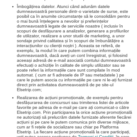
Îmbogățirea datelor. Atunci când adunăm datele
dumneavoastră personale dintr-o varietate de surse, este
posibil ca în anumite circumstanțe să le consolidăm pentru
o mai bună înțelegere a nevoilor și preferințelor
dumneavoastră legate de serviciile noastre ( inclusiv în
scopuri de desfășurare a analizelor, generare a profilurilor
de utilizator, realizare a unor studii de marketing, a unor
sondaje privind calitatea și în scopuri de îmbunătățire a
interacțiunilor cu clienții noștri ). Aceasta se referă, de
exemplu, la modul în care putem combina informațiile
dumneavoastră, dacă aveți un cont înregistrat, și folosind
aceeași adresă de e-mail asociată contului dumneavoastră
efectuați o achiziție în calitate de simplu utilizator sau se
poate referi la informațiile care sunt compilate în mod
automat. ( cum ar fi adresele de IP sau metadatele ) pe
care le putem asocia cu informațiile pe care ni le-ați furnizat
direct prin activitatea dumneavoastră de pe site-ul
Elsetrip.com;
Realizarea de acțiuni promoționale, de exemplu pentru
desfășurarea de concursuri sau trimiterea listei de articole
favorite pe adresa de e-mail pe care ați comunicat-o către
Elsetrip.com. Prin participarea la orice acțiune promoțională
ne autorizați să prelucrăm datele furnizate aferente fiecărei
acțiuni și pe care le putem comunica prin diverse mijloace,
cum ar fi rețele de socializare sau chiar pe Platforma
Elsetrip. La fiecare acțiune promoțională la care participați,
veți putea accesa secțiunea de
Termeni și Condiții
, în care