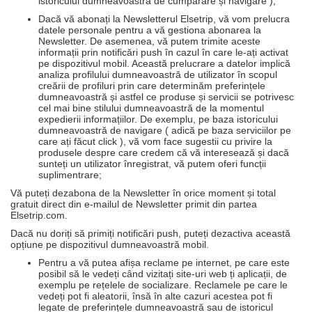
istoricului dumneavoastră de cumpărare și navigare );
Dacă vă abonați la Newsletterul Elsetrip, vă vom prelucra
datele personale pentru a vă gestiona abonarea la
Newsletter. De asemenea, vă putem trimite aceste
informații prin notificări push în cazul în care le-ați activat
pe dispozitivul mobil. Această prelucrare a datelor implică
analiza profilului dumneavoastră de utilizator în scopul
creării de profiluri prin care determinăm preferințele
dumneavoastră și astfel ce produse și servicii se potrivesc
cel mai bine stilului dumneavoastră de la momentul
expedierii informațiilor. De exemplu, pe baza istoricului
dumneavoastră de navigare ( adică pe baza serviciilor pe
care ați făcut click ), vă vom face sugestii cu privire la
produsele despre care credem că vă interesează și dacă
sunteți un utilizator înregistrat, vă putem oferi funcții
suplimentrare;
Vă puteți dezabona de la Newsletter în orice moment și total
gratuit direct din e-mailul de Newsletter primit din partea
Elsetrip.com.
Dacă nu doriți să primiți notificări push, puteți dezactiva această
opțiune pe dispozitivul dumneavoastră mobil.
Pentru a vă putea afișa reclame pe internet, pe care este
posibil să le vedeți când vizitați site-uri web ți aplicații, de
exemplu pe rețelele de socializare. Reclamele pe care le
vedeți pot fi aleatorii, însă în alte cazuri acestea pot fi
legate de preferințele dumneavoastră sau de istoricul