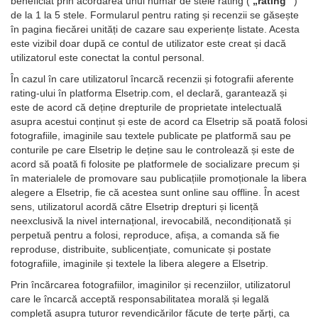
beneficiat prin acordarea unui număr de stele rating (
„rating”
)
de la 1 la 5 stele. Formularul pentru rating și recenzii se găsește
în pagina fiecărei unități de cazare sau experiențe listate. Acesta
este vizibil doar după ce contul de utilizator este creat și dacă
utilizatorul este conectat la contul personal.
În cazul în care utilizatorul încarcă recenzii și fotografii aferente
rating-ului în platforma Elsetrip.com, el declară, garantează și
este de acord că deține drepturile de proprietate intelectuală
asupra acestui conținut și este de acord ca Elsetrip să poată folosi
fotografiile, imaginile sau textele publicate pe platformă sau pe
conturile pe care Elsetrip le deține sau le controlează și este de
acord să poată fi folosite pe platformele de socializare precum și
în materialele de promovare sau publicațiile promoționale la libera
alegere a Elsetrip, fie că acestea sunt online sau offline. În acest
sens, utilizatorul acordă către Elsetrip drepturi și licență
neexclusivă la nivel internațional, irevocabilă, necondiționată și
perpetuă pentru a folosi, reproduce, afișa, a comanda să fie
reproduse, distribuite, sublicențiate, comunicate și postate
fotografiile, imaginile și textele la libera alegere a Elsetrip.
Prin încărcarea fotografiilor, imaginilor și recenziilor, utilizatorul
care le încarcă acceptă responsabilitatea morală și legală
completă asupra tuturor revendicărilor făcute de terțe părți, ca