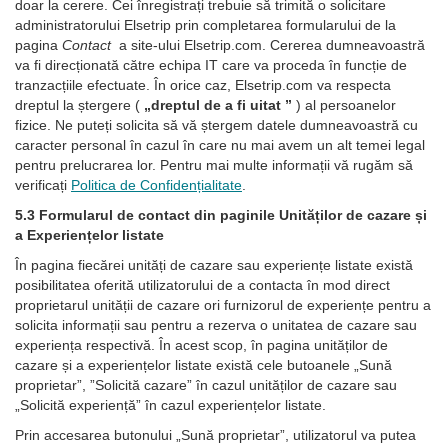
doar la cerere. Cei înregistrați trebuie să trimită o solicitare
administratorului Elsetrip prin completarea formularului de la
pagina
Contact
a site-ului Elsetrip.com. Cererea dumneavoastră
va fi direcționată către echipa IT care va proceda în funcție de
tranzacțiile efectuate. În orice caz, Elsetrip.com va respecta
dreptul la ștergere (
„dreptul de a fi uitat ”
) al persoanelor
fizice. Ne puteți solicita să vă ștergem datele dumneavoastră cu
caracter personal în cazul în care nu mai avem un alt temei legal
pentru prelucrarea lor. Pentru mai multe informații vă rugăm să
verificați
Politica de Confidențialitate
.
5.3 Formularul de contact din paginile Unităților de cazare și
a Experiențelor listate
În pagina fiecărei unități de cazare sau experiențe listate există
posibilitatea oferită utilizatorului de a contacta în mod direct
proprietarul unității de cazare ori furnizorul de experiențe pentru a
solicita informații sau pentru a rezerva o unitatea de cazare sau
experiența respectivă. În acest scop, în pagina unităților de
cazare și a experiențelor listate există cele butoanele „Sună
proprietar”, ”Solicită cazare” în cazul unităților de cazare sau
„Solicită experiență” în cazul experiențelor listate.
Prin accesarea butonului „Sună proprietar”, utilizatorul va putea