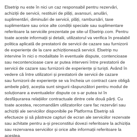
Elsetrip nu este în nici un caz responsabil pentru rezervări,
achiziții de servicii, restituiri de plăți, avansuri, anulări,
suplimentări, diminuări de servicii, plăți, rambursări, taxe
suplimentare sau orice alte condiții speciale sau suplimentare
referitoare la serviciile prezentate pe site-ul Elsetrip.com. Pentru
toate aceste informații și detalii, utilizatorul va verifica în prealabil
politica aplicată de prestatorii de servicii de cazare sau furnizorii
de experiențe de la care achiziționează servicii. Elsetrip nu
intervine în nici o modalitate în eventuale dispute, contencioase
sau necontencioase care ar putea interveni între prestatorii de
servicii de cazare sau furnizorii de experiențe și turiști. Având în
vedere că între utilizatori și prestatorii de servicii de cazare
sau furnizorii de experiențe se va încheia un contract care obligă
ambele părți, aceștia sunt singurii răspunzători pentru modul de
soluționare a eventualelor dispute ce s-ar putea ivi în
desfășurarea relațiiilor contractuale dintre cele două părți. Cu
toate acestea, recomandăm utilizatorilor care fac rezervări sau
achiziții ale serviciilor disponibile pe Platforma Elsetrip să
efectueze și să păstreze capturi de ecran ale serviciilor rezervate
sau achitate pentru a-și preconstitui dovezi referitoare la achiziția
sau rezervarea serviciilor și orice alte informații referitoare la
acestea.