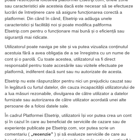
sau caracteristici ale acesteia dacă este necesar să se efectueze
lucrări de întreținere care să asigure funcționarea corectă a
platformei. Din când în când, Elsetrip va adăuga unele
caracteristici și facilități noi și poate modifica paltforma
Elsetrip.com pentru o funcționare mai bună și o eficiență sau
siguranță mai ridicate.
Utilizatorul poate naviga pe site și va putea vizualiza conținutul
acestuia fără a avea obligația de a se înregistra cu un nume de
cont și o parolă. Cu toate acestea, utilizatorul va fi direct
responsabil pentru toate accesările sau vizitele efectuate pe
platformă, indiferent dacă sunt sau nu autorizate de acesta.
Elsetrip nu este răspunzător pentru nici un prejudiciu cauzat sau
în legătură cu furtul datelor, din cauza incapacității utilizatorului de
a lua măsuri rezonabile, divulgarea de către utilizator a datelor
furnizate sau autorizarea de către utilizator acordată unei alte
persoane de a folosi datele sale.
În cadrul Platformei Elsetrip, utilizatorii își vor putea crea un cont
și în cazul în care au beneficiat de serviciile de cazare sau de
experiențe publicate pe Elsetrip.com, vor putea scrie un
comentariu (
„recenzie”
) și să evalueze serviciile de care au