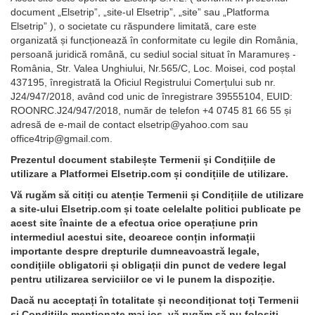
document „Elsetrip”, „site-ul Elsetrip”, „site” sau „Platforma
Elsetrip” ), o societate cu răspundere limitată, care este
organizată și funcționează în conformitate cu legile din România,
persoană juridică română, cu sediul social situat în Maramureș -
România, Str. Valea Unghiului, Nr.565/C, Loc. Moisei, cod poștal
437195, înregistrată la Oficiul Registrului Comerțului sub nr.
J24/947/2018, având cod unic de înregistrare 39555104, EUID:
ROONRC.J24/947/2018, număr de telefon +4 0745 81 66 55 și
adresă de e-mail de contact elsetrip@yahoo.com sau
office4trip@gmail.com.
Prezentul document stabilește Termenii și Condițiile de
utilizare a Platformei Elsetrip.com și condițiile de utilizare.
Vă rugăm să citiți cu atenție Termenii și Condițiile de utilizare
a site-ului Elsetrip.com și toate celelalte politici publicate pe
acest site înainte de a efectua orice operațiune prin
intermediul acestui site, deoarece conțin informații
importante despre drepturile dumneavoastră legale,
condițiile obligatorii și obligații din punct de vedere legal
pentru utilizarea serviciilor ce vi le punem la dispoziție.
Dacă nu acceptați în totalitate și necondiționat toți Termenii
și Condițiile menționate mai jos, vă rugăm să nu folosiți