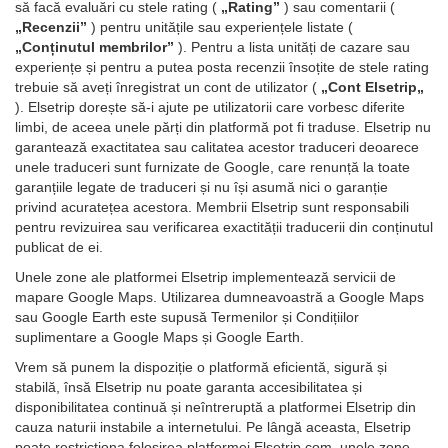
să facă evaluări cu stele rating (
„Rating”
) sau comentarii (
„Recenzii”
) pentru unitățile sau experiențele listate (
„Conținutul membrilor”
). Pentru a lista unități de cazare sau
experiențe și pentru a putea posta recenzii însoțite de stele rating
trebuie să aveți înregistrat un cont de utilizator (
„Cont Elsetrip„
). Elsetrip dorește să-i ajute pe utilizatorii care vorbesc diferite
limbi, de aceea unele părți din platformă pot fi traduse. Elsetrip nu
garantează exactitatea sau calitatea acestor traduceri deoarece
unele traduceri sunt furnizate de Google, care renunță la toate
garanțiile legate de traduceri și nu își asumă nici o garanție
privind acuratețea acestora. Membrii Elsetrip sunt responsabili
pentru revizuirea sau verificarea exactității traducerii din conținutul
publicat de ei.
Unele zone ale platformei Elsetrip implementează servicii de
mapare Google Maps. Utilizarea dumneavoastră a Google Maps
sau Google Earth este supusă Termenilor și Condițiilor
suplimentare a Google Maps și Google Earth.
Vrem să punem la dispoziție o platformă eficientă, sigură și
stabilă, însă Elsetrip nu poate garanta accesibilitatea și
disponibilitatea continuă și neîntreruptă a platformei Elsetrip din
cauza naturii instabile a internetului. Pe lângă aceasta, Elsetrip
poate restricționa folosirea platformei Elsetrip.com, unele zone