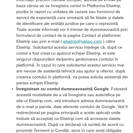
baza căruia se va înregistra contul în Platforma Elsetrip,
poziția în raport cu unitatea de cazare sau furnizorul de
servicii de experiență care urmează să fie listate și datele
de identificare ale entității juridice pe care o reprezintă.
Toate aceste informații vor fi trimise de dumneavoastră prin
formularul de contact de la pagina Contact al platformei
Elsetrip sau prin e-mail (
elsetrip@yahoo.com
) către
Elsetrip. Solicitantul acestui serviciu înțelege că, după ce
contul a fost creat cu ajutorul echipei Elsetrip, el este
singurul răspunzător de/pentru gestionarea contului în
platformă. În cazul în care solicitantul acestui serviciu mai
are nevoie de asistență tehnică sau ajutor și ulterior, după
crearea contului în platformă, va putea solicita asistență din
partea echipei Elsetrip.
Înregistrare cu contul dumneavoastră Google
. Folosind
această modalitate de a vă înregistra sau autentifica pe
site-ul Elsetrip.com, veți introduce adresa dumneavoastră
de e-mail și parola, date aferente contului de Google. Veți fi
redirecționat pe pagina principală a acelei aplicații unde
trebuie să acceptați ca Elsetrip.com să acceseze datele
dumneavoastră. După ce declarați că sunteți de acord cu
prezenții Termenii și Condiții, sens în care aveți obligația