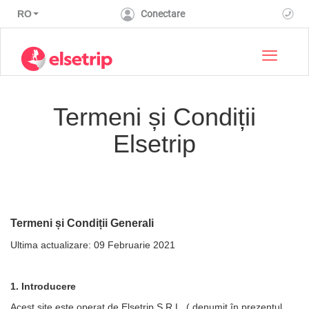
RO
Conectare
Toggle 
Termeni și Condiții
Elsetrip
Termeni și Condiții Generali
Ultima actualizare: 09 Februarie 2021
1. Introducere
Acest site este operat de Elsetrip S.R.L. ( denumit în prezentul