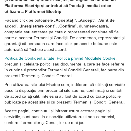
Platforma Elsetrip și ar trebui să încetați imediat orice
utilizare a Platformei Elsetrip.
Făcând click pe butoanele „
Acceptați
”, „
Accept
”, „
Sunt de
acord
”, „
Înregistrare cont
”, „
Confirm
”, dumneavoastră,
compania sau entitatea pe care o reprezentați consimte să fie
parte a acestor Termeni și Condiții. De asemenea, reprezentați și
garantați că persoana care face click pe aceste butoane este
autorizată să încheie acest acord.
Politica de Confidențialitate
,
Politica privind Modulele Cookie
,
precum și celelalte politici sau documente la care se face referire
în cuprinsul prezenților Termeni și Condiții Generali, fac parte din
prezenții Termeni și Condiții Generali.
Prin utilizarea site-ului Elsetrip.com, indiferent că utilizați serviciile
puse la dispoziție prin prezentul site sau nu, confirmați și sunteți
de acord că ați citit, înțeles și ați fost de acord cu toate politicile
publicate pe acest site și cu prezenții Termeni și Condiții Generali.
Aceste pagini, conținutul și infrastructura acestor pagini și
serviciile, sunt puse la dispoziția utilizatorului non-comercial,
conform Termenilor și Condițiilor de mai jos.