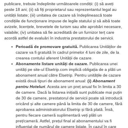
publicare, trebuie îndeplinite următoarele condiții: (i) să aveți
peste 18 ani; (ii) să fiți proprietarul sau reprezentantul legal au
unității listate; (iii) unitatea de cazare să îndeplinească toate
condițiile de funcționare impuse de legile statului și să aibă toate
avizele, licențele, brevetele de turism sau alte aprobări necesare,
valabile; (iv) unitatea să fie acreditată de un furnizor terț care
acordă astfel de evaluări în industria prestatorului de servicii.
Perioadă de promovare gratuită.
Publicarea Unităților de
cazare va fi gratuită în cadrul primelor 4 luni de zile, de la
crearea contului aferent Unității de cazare.
Abonamente listare unități de cazare.
Publicarea unei
unități pe site-ul Elsetrip.com implică obligația de a plăti un
abonament anual către Elsetrip. Pentru unitățile de cazare
există două tipuri de abonament anual:
(i)
Abonament
pentru Hoteluri
. Acesta are un preț anual fix în limita a 30
de camere. Dacă la listarea inițială sunt publicate mai puțin
de 30 de camere, prestatorul de servicii poate să introducă
oricând și alte camere până la limita de 30 de camere, fără
aprobarea administratorului Elsetrip și fără plată. Însă,
pentru fiecare cameră suplimentară veți plăti un
preț/cameră. Astfel, prețul final al abonamentului va fi
influențat de numărul de camere listate. În cazul în care