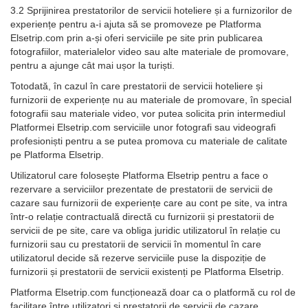
3.2 Sprijinirea prestatorilor de servicii hoteliere și a furnizorilor de
experiențe pentru a-i ajuta să se promoveze pe Platforma
Elsetrip.com prin a-și oferi serviciile pe site prin publicarea
fotografiilor, materialelor video sau alte materiale de promovare,
pentru a ajunge cât mai ușor la turiști.
Totodată, în cazul în care prestatorii de servicii hoteliere și
furnizorii de experiențe nu au materiale de promovare, în special
fotografii sau materiale video, vor putea solicita prin intermediul
Platformei Elsetrip.com serviciile unor fotografi sau videografi
profesioniști pentru a se putea promova cu materiale de calitate
pe Platforma Elsetrip.
Utilizatorul care folosește Platforma Elsetrip pentru a face o
rezervare a serviciilor prezentate de prestatorii de servicii de
cazare sau furnizorii de experiențe care au cont pe site, va intra
într-o relație contractuală directă cu furnizorii și prestatorii de
servicii de pe site, care va obliga juridic utilizatorul în relație cu
furnizorii sau cu prestatorii de servicii în momentul în care
utilizatorul decide să rezerve serviciile puse la dispoziție de
furnizorii și prestatorii de servicii existenți pe Platforma Elsetrip.
Platforma Elsetrip.com funcționează doar ca o platformă cu rol de
facilitare între utilizatori și prestatorii de servicii de cazare