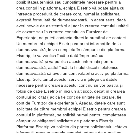
posibilitatea tehnică sau cunoștințele necesare pentru a
crea contul în platformă, echipa Elsetrip vă poate ajuta cu
întreaga procedură de creare cont, numai la solicitarea
expresă formulată de dumneavoastră. În acest sens, dacă
aveți nevoie de asistență și ajutor în crearea contului unității
de cazare sau în crearea contului ca Furnizor de
Experiențe, ne puteți contacta direct la numărul de contact.
Un membru al echipei Elsetrip va primi informațiile de la
dumneavoastră, le va completa în câmpurile din platforma
Elsetrip, le va verifica încă o dată împreună cu
dumneavoatră și va publica aceste informații pentru
dumneavoastră, astfel încât la finalul discuții telefonice,
dumneavoastră să aveți un cont valabil și activ pe platforma
Elsetrip. Solicitantul acestui serviciu înțelege că datele
necesare pentru crearea acestui cont nu se vor păstra și
folosi de către Elsetrip în nici un alt scop, decât în crearea
contului solicitat ( adică fie cont de unitate de cazare, fie
cont de Furnizor de experiențe ). Așadar, datele care sunt
solicitate de către membrul echipei Elsetrip pentru crearea
contului în platformă, se solicită numai pentru completarea
câmpurilor obligatorii solicitate de platforma Elsetrip.
Platforma Elsetrip va solicita din partea solicitantului câteva
informații, precum numele complet, adresa de e-mail pe