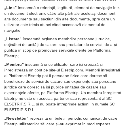
„Link”
înseamnă o referință, legătură, element de navigație într-
un document electronic către alte părți ale aceluiași document,
alte documente sau secțiuni din alte documente, spre care un
utilizator este trimis atunci când accesează elementul de
navigație;
„Listare”
înseamnă acțiunea membrilor persoane jurudice,
deținători de unități de cazare sau prestatori de servicii, de a-și
publica în scop de promovare serviciile oferite pe Platforma
Elsetrip;
„Membru”
înseamnă orice utilizator care își creează și
înregistrează un cont pe site-ul Elsetrip.com. Membrii înregistrați
ai Platformei Elsetrip pot fi persoane fizice care doresc să
beneficieze de servicii de cazare sau experiențe sau persoane
juridice care doresc să își publice unitatea de cazare sau
experiențele oferite, pe Platforma Elsetrip. Un membru înregistrat
Elsetrip nu este un asociat, partener sau reprezentant al SC
ELSETRIP.S.R.L. și nu poate întreprinde acțiuni în numele SC
ELSETRIP S.R.L. .
„Newsletter”
reprezintă un buletin periodic comunicat de către
Elsetrip utilizatorilor săi care și-au exprimat în mod experes