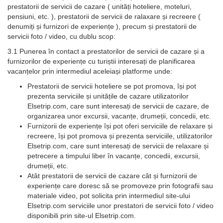
prestatorii de servicii de cazare ( unități hoteliere, moteluri,
pensiuni, etc. ), prestatorii de servicii de ralaxare și recreere (
denumiți și furnizori de experiențe ), precum și prestatorii de
servicii foto / video, cu dublu scop:
3.1 Punerea în contact a prestatorilor de servicii de cazare și a
furnizorilor de experiențe cu turiștii interesați de planificarea
vacanțelor prin intermediul aceleiași platforme unde:
Prestatorii de servicii hoteliere se pot promova, își pot
prezenta serviciile și unitățile de cazare utilizatorilor
Elsetrip.com, care sunt interesați de servicii de cazare, de
organizarea unor excursii, vacanțe, drumeții, concedii, etc.
Furnizorii de experiențe își pot oferi serviciile de relaxare și
recreere, își pot promova și prezenta serviciile, utilizatorilor
Elsetrip.com, care sunt interesați de servicii de relaxare și
petrecere a timpului liber în vacanțe, concedii, excursii,
drumeții, etc.
Atât prestatorii de servicii de cazare cât și furnizorii de
experiențe care doresc să se promoveze prin fotografii sau
materiale video, pot solicita prin intermediul site-ului
Elsetrip.com serviciile unor prestatori de servicii foto / video
disponibili prin site-ul Elsetrip.com.