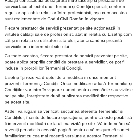
Relația contractuală desfățurată între Elsetrip și prestatorii de
servicii face obiectul unor Termeni și Condiții speciali, conform
regulilor aplicabile relațiilor între profesioniști, așa cum acestea
sunt reglementate de Codul Civil Român în vigoare.
Fiecare prestator de servicii prezentat pe site acționează în
virtutea calității sale de profesionist, atât în relația cu Elsetrip.com
cât și în relația cu utilizatorii site-ului, atunci când își prezintă
serviciile prin intermediul site-ului.
Cu toate acestea, fiecare prestator de servicii prezentat pe site,
poate aplica propriile condiții de prestare a serviciilor, ce pot fi
incluse în prorpiii lor Termeni și Condiții.
Elsetrip își rezervă dreptul de a modifica în orice moment
prezenții Termeni și Condiții. Orice modificare adusă Termenilor și
Condițiilor vor intra în vigoare numai pentru accesările sau vizitele
noi pe site, înregistrate după publicarea modificărilor respective
pe acest site.
Astfel, vă rugăm să verificați secțiunea aferentă Termenilor și
Condițiilor, înainte de fiecare operațiune, pentru că este posibil să
fi intervenit modificări de la ultima vizită pe site. Vă îndemnăm să
reveniți periodic la această pagină pentru a vă asigura că sunteți
familiarizat cu cea mai recentă versiune a acestor Termeni și