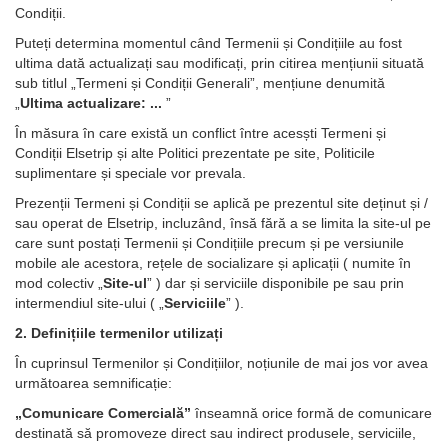
Condiții.
Puteți determina momentul când Termenii și Condițiile au fost
ultima dată actualizați sau modificați, prin citirea mențiunii situată
sub titlul „Termeni și Condiții Generali”, mențiune denumită
„
Ultima actualizare: ...
”
În măsura în care există un conflict între acesști Termeni și
Condiții Elsetrip și alte Politici prezentate pe site, Politicile
suplimentare și speciale vor prevala.
Prezenții Termeni și Condiții se aplică pe prezentul site deținut și /
sau operat de Elsetrip, incluzând, însă fără a se limita la site-ul pe
care sunt postați Termenii și Condițiile precum și pe versiunile
mobile ale acestora, rețele de socializare și aplicații ( numite în
mod colectiv „
Site-ul
” ) dar și serviciile disponibile pe sau prin
intermendiul site-ului ( „
Serviciile
” ).
2. Definițiile termenilor utilizați
În cuprinsul Termenilor și Condițiilor, noțiunile de mai jos vor avea
următoarea semnificație:
„Comunicare Comercială”
înseamnă orice formă de comunicare
destinată să promoveze direct sau indirect produsele, serviciile,