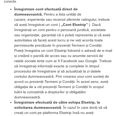
corecte.
Înregistrare cont efectuată direct de
dumneavoastră.
Pentru a lista unități de
cazare, experiențe sau recenzii aferente ratingului, trebuie
să aveți înregistrat un cont (
„Cont Elsetrip”
). Dacă
înregistrați un cont pentru o persoană juridică, societate
sau organizație, garantați că o puteți reprezenta și că aveți
autoritatea să faceți acest lucru și ne veți acorda toate
permisiunile prevăzute în prezenții Termeni și Condiții.
Puteți înregistra un cont Elsetrip folosind o adresă de e-mail
și creând o parolă de acces sau cu anumite servicii de
rețele sociale terțe cum ar fi Facebook sau Google. Trebuie
să înregistrați informații exacte și complete în timpul
procesului de înregistrare și să actualizați la zi datele
contului dumneavoastră. Prin crearea unui cont sunteți de
acord cu prezenții Termeni și Condiții. În acest sens, aveți
obligația de a citi prezenții Termeni și Condiții în scopul
luării la cunoștință a drepturilor și obligațiilor
dumneavoastră.
Înregistrare efectuată de către echipa Elsetrip, la
solicitarea dumneavoastră
. În cazul în care doriți să vă
creați un cont pe platforma Elsetrip însă nu aveți