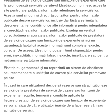
Prestatorii de servicii de cazare sau furnizorii de experiențe care
își promovează serviciile pe site-ul Elsetrip.com primesc acces la
site pentru a-și publica informațiile referitoare la serviciile lor.
Aceștia sunt singurii și direct răspunzători pentru informațiile
publicate despre serviciile lor, inclusiv dar făsă a se limita la
descriere, tarife, condiții, orice alte informații și pentru integritatea
și corectitudinea informațiilor publicate. Elsetrip nu verifică
corectitudinea și acuratețea informațiilor publicate de prestatorii
de servicii de cazare sau furnizorii de experiențe și nici nu
garantează faptul că aceste informații sunt complete, exacte,
corecte. De aceea, Elsetrip nu poate fi ținut răspunzător pentru
erori, inexactități, informații false, inexacte, înșelătoare sau pentru
netransmiterea tuturor informațiilor.
Elsetrip nu garantează și nu reprezintă un sistem de clasificare
sau recomandare a unităților de cazare și a serviciilor promovate
pe site.
În cazul în care utilizatorul decide să rezerve sau să achiziționeze
servicii de la prestatorii de servicii de cazare sau furnizorii de
experiențe, regulile, termenii și condițiile aplicate la
fiecare prestator de servicii de cazare sau furnizor de experiențe
se vor analiza de către utilizator înainte de a face rezervări sau
achiziție de servicii.