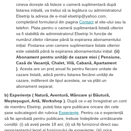
cineva dorește să listeze o cameră suplimentară după
listarea inițială, va trebui să ia legătura cu administratorul
Elsetrip la adresa de e-mail elsetrip@yahoo.com,
completând formularul din pagina
Contact
al site-ului sau la
telefon. Plata pentru o cameră suplimentară listată ulterior
va fi stabilită de administratorul Elsetrip în funcție de
numărul zilelor rămase până la expirarea abonamentului
inițial. Postarea unei camere suplimentare listate ulterior
este valabilă până la expirarea abonamentului inițial.
(ii)
Abonament pentru unități de cazare mici ( Pensiune,
Casă de Vacanță, Chalet, Vilă, Cabană, Apartament
)
. Acesta are un preț anual fix pentru fiecare unitate de
cazare listată, adică pentru listarea fiecărei unități de
cazare, indiferent de tipul acesteia, se va plăti un
abonament separat.
b) Experiențe ( Natură, Aventură, Mâncare și Băutură,
Meșteșuguri, Artă, Workshop ).
După ce v-ați înregistrat un cont
de membru Elsetrip, puteți lista spre publicare oricare din cele
șase subcategorii din rubrica
Experiențe
. Pentru ca o experiență
să fie aprobată pentru publicare, trebuie îndeplinite următoarele
condiții: (i) să aveți peste 18 ani; (ii) să fiți furnizorul direct sau
reprezentantul legal al furnizorului de experiențe; (iii) orice