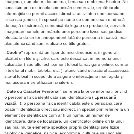
imaginea, numele ori denumirea, firma sau emblema Elsetrip. Nu
constituie prin ele însele comunicări comerciale, următoarele:
informațiile ce permit accesul direct la activitatea unei persoane
fizice sau juridice, în special pe nume de domeniu sau o adresă
de poștă electronică, comunicările legate de produsele, serviciile,
imaginean numele ori mărcile unei persoane fizice sau juridice
efectuate de un terț independent față de persoana în cauză, mai
ales atunci când sunt realizate cu titlu gratuit;
„Cookie”
reprezintă un fișier de mici dimensiuni, în general
alcătuit din litere și cifre, care este descărcat în memoria unui
calculator ( sau altui echipament folosit la navigare online, cum ar
fi telefonul mobil, tableta, etc. ), atunci când utilizatorul accesează
site-ul folosit în scopul de a asigura o interacțiune mai rapidă și
mai ușoară între utilizatori și site-uri;
„Date cu Caracter Personal”
se referă la orice informații privind
o persoană fizică identificată sau identificabilă (
„persoană
vizată”
); o persoană fizică identificabilă este o persoană care
poate fi identificată direct sau indirect, în special prin referire la un
element de identificare cum ar fi un nume, un număr de
identificare, date de localizare, un identificator online ori la unul
sau mai multe elemente specifice propriii identității sale fizice,
fiziologice, genetice, psihice, economice, culturale sau sociale;