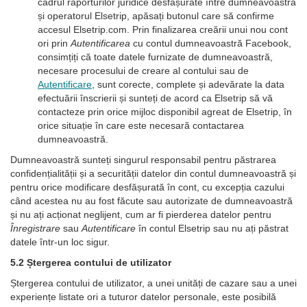
cadrul raporturilor juridice desfășurate între dumneavoastră
și operatorul Elsetrip, apăsați butonul care să confirme
accesul Elsetrip.com. Prin finalizarea creării unui nou cont
ori prin
Autentificarea
cu contul dumneavoastră Facebook,
consimțiți că toate datele furnizate de dumneavoastră,
necesare procesului de creare al contului sau de
Autentificare
, sunt corecte, complete și adevărate la data
efectuării înscrierii și sunteți de acord ca Elsetrip să vă
contacteze prin orice mijloc disponibil agreat de Elsetrip, în
orice situație în care este necesară contactarea
dumneavoastră.
Dumneavoastră sunteți singurul responsabil pentru păstrarea
confidențialității și a securității datelor din contul dumneavoastră și
pentru orice modificare desfășurată în cont, cu excepția cazului
când acestea nu au fost făcute sau autorizate de dumneavoastră
și nu ați acționat neglijent, cum ar fi pierderea datelor pentru
Înregistrare
sau
Autentificare
în contul Elsetrip sau nu ați păstrat
datele într-un loc sigur.
5.2 Ștergerea contului de utilizator
Ștergerea contului de utilizator, a unei unități de cazare sau a unei
experiențe listate ori a tuturor datelor personale, este posibilă