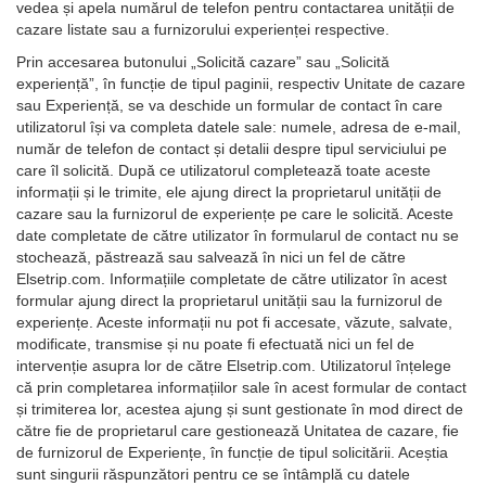
vedea și apela numărul de telefon pentru contactarea unității de
cazare listate sau a furnizorului experienței respective.
Prin accesarea butonului „Solicită cazare” sau „Solicită
experiență”, în funcție de tipul paginii, respectiv Unitate de cazare
sau Experiență, se va deschide un formular de contact în care
utilizatorul își va completa datele sale: numele, adresa de e-mail,
număr de telefon de contact și detalii despre tipul serviciului pe
care îl solicită. După ce utilizatorul completează toate aceste
informații și le trimite, ele ajung direct la proprietarul unității de
cazare sau la furnizorul de experiențe pe care le solicită. Aceste
date completate de către utilizator în formularul de contact nu se
stochează, păstrează sau salvează în nici un fel de către
Elsetrip.com. Informațiile completate de către utilizator în acest
formular ajung direct la proprietarul unității sau la furnizorul de
experiențe. Aceste informații nu pot fi accesate, văzute, salvate,
modificate, transmise și nu poate fi efectuată nici un fel de
intervenție asupra lor de către Elsetrip.com. Utilizatorul înțelege
că prin completarea informațiilor sale în acest formular de contact
și trimiterea lor, acestea ajung și sunt gestionate în mod direct de
către fie de proprietarul care gestionează Unitatea de cazare, fie
de furnizorul de Experiențe, în funcție de tipul solicitării. Aceștia
sunt singurii răspunzători pentru ce se întâmplă cu datele