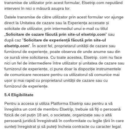
transmise de utilizator prin acest formular, Elsetrip.com neputând
interveni în nici o măsură asupra lor.
Datele transmise de către utilizator prin acest formular vor ajunge
direct la Unitatea de cazare sau la Experiența accesate și
solicitate de utilizator, prin intermediul unui e-mail cu titlul
„
Solicitare de cazare făcută prin site-ul elsetrip.com
” sau
după caz ”
Solicitare de experiență făcută prin site-ul
elsetrip.com
”. În acest fel, proprietarul unității de cazare sau
furnizorul de experiențe, poate observa de unde anume sau din
ce sursă vine solicitarea. Cu toate acestea, Elsetrip. com nu face
nici un fel de intermediere între utilizator și unitatea de cazare sau
furnizorul de experiențe, ci pune doar la dispoziție instrumentele
de comunicare necesare pentru ca utilizatorul să comunice mai
ușor și mai rapid cu proprietarul unității de cazare sau cu
furnizorul de experiențe.
5.4 Eligibilitate
Pentru a accesa și utiliza Platforma Elsetrip sau pentru a vă
înregistra un cont de membru Elsetrip, trebuie să fiți o persoană
fizică de cel puțin 18 ani, o societate, organizație sau o altă
persoană juridică înregistrată în conformitate cu legile țării în care
sunteți înregistrat și să puteți încheia contracte cu caracter legal.