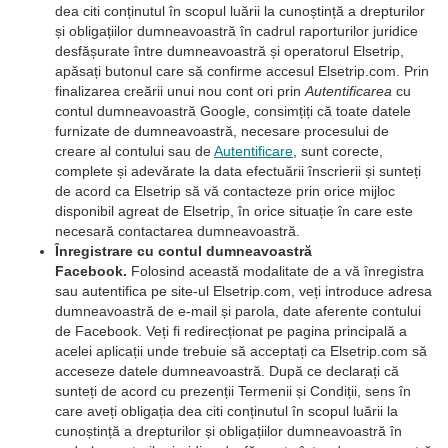
dea citi conținutul în scopul luării la cunoștință a drepturilor
și obligațiilor dumneavoastră în cadrul raporturilor juridice
desfășurate între dumneavoastră și operatorul Elsetrip,
apăsați butonul care să confirme accesul Elsetrip.com. Prin
finalizarea creării unui nou cont ori prin
Autentificarea
cu
contul dumneavoastră Google, consimțiți că toate datele
furnizate de dumneavoastră, necesare procesului de
creare al contului sau de
Autentificare
, sunt corecte,
complete și adevărate la data efectuării înscrierii și sunteți
de acord ca Elsetrip să vă contacteze prin orice mijloc
disponibil agreat de Elsetrip, în orice situație în care este
necesară contactarea dumneavoastră.
Înregistrare cu contul dumneavoastră
Facebook.
Folosind această modalitate de a vă înregistra
sau autentifica pe site-ul Elsetrip.com, veți introduce adresa
dumneavoastră de e-mail și parola, date aferente contului
de Facebook. Veți fi redirecționat pe pagina principală a
acelei aplicații unde trebuie să acceptați ca Elsetrip.com să
acceseze datele dumneavoastră. După ce declarați că
sunteți de acord cu prezenții Termenii și Condiții, sens în
care aveți obligația dea citi conținutul în scopul luării la
cunoștință a drepturilor și obligațiilor dumneavoastră în