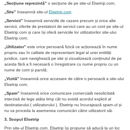
„Secțiune reprezintă”
o secțiune de pe site-ul Elsetrip.com;
„Site”
înseamnă site-ul
Elsetrip.com
„Servicii”
înseamnă serviciile de cazare precum și orice alte
servicii, oferite de prestatorii de servicii care au un cont pe site-ul
Elsetrip.com și care își oferă serviciile lor utilizatorilor site-ului
Elsetrip.com;
„Utilizator”
este orice persoană fizică ce acționează în nume
propriu sau în calitate de reprezentant legal al unei entități
juridice, care navighează pe site și vizualizează conținutul de pe
acesta fără a fi necesară o înregistrare cu nume propriu cu un
nume de cont și parolă;
„Vizită”
înseamnă orice accesare de către o persoană a site-ului
Elsetrip.com;
„Spam”
înseamnă orice comunicare comercială nesolicitată
interzisă de lege atâta timp cât nu există acordul explicit al
destinatarului ( utilizatorului ). Elsetrip nu încurajează spam-ul și
nu va proceda la asemenea comunicări către utilizatorii săi.
3. Scopul Elsetrip
Prin site-ul Elsetrip.com, Elsetrip își propune să aducă la un loc