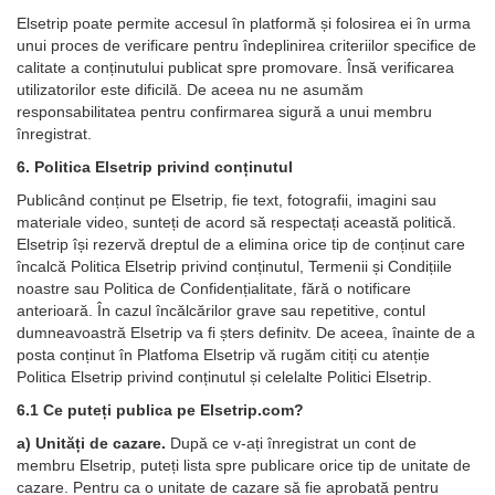
Elsetrip poate permite accesul în platformă și folosirea ei în urma
unui proces de verificare pentru îndeplinirea criteriilor specifice de
calitate a conținutului publicat spre promovare. Însă verificarea
utilizatorilor este dificilă. De aceea nu ne asumăm
responsabilitatea pentru confirmarea sigură a unui membru
înregistrat.
6. Politica Elsetrip privind conținutul
Publicând conținut pe Elsetrip, fie text, fotografii, imagini sau
materiale video, sunteți de acord să respectați această politică.
Elsetrip își rezervă dreptul de a elimina orice tip de conținut care
încalcă Politica Elsetrip privind conținutul, Termenii și Condițiile
noastre sau Politica de Confidențialitate, fără o notificare
anterioară. În cazul încălcărilor grave sau repetitive, contul
dumneavoastră Elsetrip va fi șters definitv. De aceea, înainte de a
posta conținut în Platfoma Elsetrip vă rugăm citiți cu atenție
Politica Elsetrip privind conținutul și celelalte Politici Elsetrip.
6.1 Ce puteți publica pe Elsetrip.com?
a) Unități de cazare.
După ce v-ați înregistrat un cont de
membru Elsetrip, puteți lista spre publicare orice tip de unitate de
cazare. Pentru ca o unitate de cazare să fie aprobată pentru