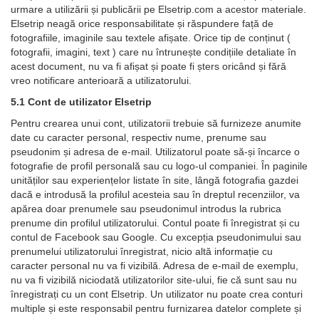
urmare a utilizării și publicării pe Elsetrip.com a acestor materiale.
Elsetrip neagă orice responsabilitate și răspundere față de
fotografiile, imaginile sau textele afișate. Orice tip de conținut (
fotografii, imagini, text ) care nu întrunește condițiile detaliate în
acest document, nu va fi afișat și poate fi șters oricând și fără
vreo notificare anterioară a utilizatorului.
5.1 Cont de utilizator Elsetrip
Pentru crearea unui cont, utilizatorii trebuie să furnizeze anumite
date cu caracter personal, respectiv nume, prenume sau
pseudonim și adresa de e-mail. Utilizatorul poate să-și încarce o
fotografie de profil personală sau cu logo-ul companiei. În paginile
unităților sau experiențelor listate în site, lângă fotografia gazdei
dacă e introdusă la profilul acesteia sau în dreptul recenziilor, va
apărea doar prenumele sau pseudonimul introdus la rubrica
prenume din profilul utilizatorului. Contul poate fi înregistrat și cu
contul de Facebook sau Google. Cu excepția pseudonimului sau
prenumelui utilizatorului înregistrat, nicio altă informație cu
caracter personal nu va fi vizibilă. Adresa de e-mail de exemplu,
nu va fi vizibilă niciodată utilizatorilor site-ului, fie că sunt sau nu
înregistrați cu un cont Elsetrip. Un utilizator nu poate crea conturi
multiple și este responsabil pentru furnizarea datelor complete și