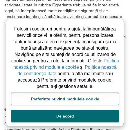
activitate listată în rubrica Experiențe trebuie să fie înregistrată
legal, să îndeplinească toate condițiile de siguranță și de
funcționare legale și să aibă toate avizele și aprobările necesare
funcționării, valabile.
Folosim cookie-uri pentru a ajuta la îmbunătățirea
Abonamente listare experiențe.
Publicarea unei
serviciilor ce vi le oferim, pentru personalizarea
experiențe pe site-ul Elsetrip.com implică obligația de a plăti
conținutului și a oferi o experiență mai sigură și mai
un abonament anual către Elsetrip. Pentru fiecare din cele
bună analizând navigarea pe site-ul nostru.
șase subcategorii din rubrica experiențe există câte un
Navigând pe site sunteți de acord cu utilizarea de
abonament anual fix. Pentru listarea fiecărei experiențe în
parte veți plăti un abonament separat.
cookie-uri pentru a colecta informații. Citește
Politica
Perioadă de promovare gratuită. Publicarea
noastră privind modulele cookie
și
Politica noastră
Experiențelor va fi gratuită în cadrul primelor 4 luni de zile,
de confidențialitate
pentru a afla mai multe sau
de la crearea contului aferent furnizorului de experiențe. În
accesează Preferințe privind modulele cookie,
mod excepțional, anumiți furnizori de experiențe sunt
pentru a-ți gestiona setările.
publicați în platforma Elsetrip în mod gratuit pentru o
perioadă nelimitată de timp. Acești furnizori de Experiențe
Preferințe privind modulele cookie
sunt cei din rubricile Meșteșuguri, Artă și Workshop.
6.2 Ordinea afișării unităților de cazare și a experiențelor
publicate.
De acord
Ordinea în care este afișată o listare, fie o unitate de cazare, fie o
experiență, ca rezultat al căutării pe Platforma Elsetrip, este