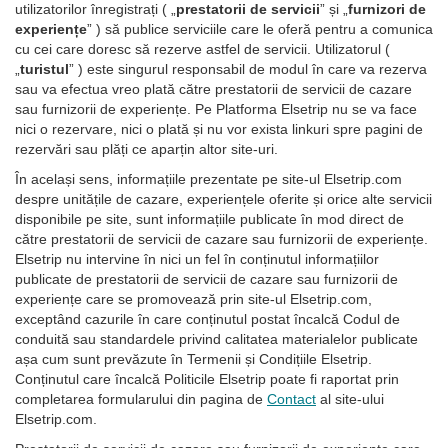
utilizatorilor înregistrați ( „
prestatorii de servicii
” și „
furnizori de
experiențe
” ) să publice serviciile care le oferă pentru a comunica
cu cei care doresc să rezerve astfel de servicii. Utilizatorul (
„
turistul
” ) este singurul responsabil de modul în care va rezerva
sau va efectua vreo plată către prestatorii de servicii de cazare
sau furnizorii de experiențe. Pe Platforma Elsetrip nu se va face
nici o rezervare, nici o plată și nu vor exista linkuri spre pagini de
rezervări sau plăți ce aparțin altor site-uri.
În același sens, informațiile prezentate pe site-ul Elsetrip.com
despre unitățile de cazare, experiențele oferite și orice alte servicii
disponibile pe site, sunt informațiile publicate în mod direct de
către prestatorii de servicii de cazare sau furnizorii de experiențe.
Elsetrip nu intervine în nici un fel în conținutul informațiilor
publicate de prestatorii de servicii de cazare sau furnizorii de
experiențe care se promovează prin site-ul Elsetrip.com,
exceptând cazurile în care conținutul postat încalcă Codul de
conduită sau standardele privind calitatea materialelor publicate
așa cum sunt prevăzute în Termenii și Condițiile Elsetrip.
Conținutul care încalcă Politicile Elsetrip poate fi raportat prin
completarea formularului din pagina de
Contact
al site-ului
Elsetrip.com.