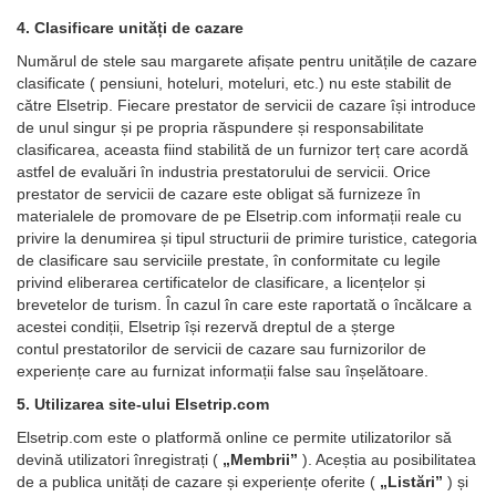
4. Clasificare unități de cazare
Numărul de stele sau margarete afișate pentru unitățile de cazare
clasificate ( pensiuni, hoteluri, moteluri, etc.) nu este stabilit de
către Elsetrip. Fiecare prestator de servicii de cazare își introduce
de unul singur și pe propria răspundere și responsabilitate
clasificarea, aceasta fiind stabilită de un furnizor terț care acordă
astfel de evaluări în industria prestatorului de servicii. Orice
prestator de servicii de cazare este obligat să furnizeze în
materialele de promovare de pe Elsetrip.com informații reale cu
privire la denumirea și tipul structurii de primire turistice, categoria
de clasificare sau serviciile prestate, în conformitate cu legile
privind eliberarea certificatelor de clasificare, a licențelor și
brevetelor de turism. În cazul în care este raportată o încălcare a
acestei condiții, Elsetrip își rezervă dreptul de a șterge
contul prestatorilor de servicii de cazare sau furnizorilor de
experiențe care au furnizat informații false sau înșelătoare.
5. Utilizarea site-ului Elsetrip.com
Elsetrip.com este o platformă online ce permite utilizatorilor să
devină utilizatori înregistrați (
„Membrii”
). Aceștia au posibilitatea
de a publica unități de cazare și experiențe oferite (
„Listări”
) și