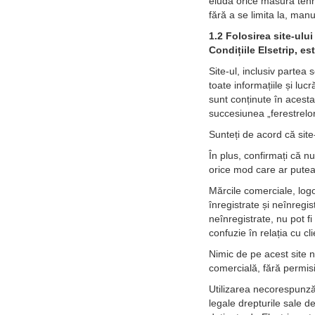
eluda orice măsură tehno
fără a se limita la, man
1.2 Folosirea site-ulu
Condițiile Elsetrip, es
Site-ul, inclusiv partea 
toate informațiile și luc
sunt conținute în acesta
succesiunea „ferestrelor
Sunteți de acord că site-
În plus, confirmați că nu
orice mod care ar putea a
Mărcile comerciale, logo-
înregistrate și neînregis
neînregistrate, nu pot fi
confuzie în relația cu cl
Nimic de pe acest site n
comercială, fără permisi
Utilizarea necorespunzăt
legale drepturile sale de