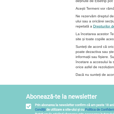
deținute de Elsetrip pot 
Acești Termeni vor rămân
Ne rezervăm dreptul de a
ului sau a oricărei secți
repetată a
Drepturilor d
La încetarea acestor Ter
site și toate copiile aces
Sunteți de acord că orice
poate dezactiva sau șter
informații sau fișiere. 
încetare a accesului la s
orice asfel de rezoluțio
Dacă nu sunteți de acord
Abonează-te la newsletter
Prin abonarea la newsletter confirm că am peste 18 ani
Condiții
de utilizare a site-ului și cu
Politica de Confidenț