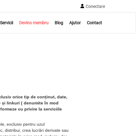
Conectare
Servicii
Devino membru
Blog
Ajutor
Contact
clusiv orice tip de conținut, date,
țe și linkuri ( denumite în mod
formeze cu privire la serviciile
ele, exclusiv pentru uzul
, distribui, crea lucrări derivate sau