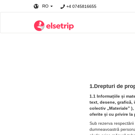
RO
+4 0745816655
1.Drepturi de propr
1.1 Informațiile și mat
text, desene, grafică, i
colectiv „Materiale” ),
oferite și cu privire la
Sub rezerva respectării a
dumneavoastră personal, 