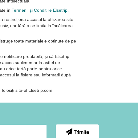
tate Intelectuală.
rate în
Termenii și Condițiile Elsetrip
.
restricționa accesul la utilizarea site-
usiv, dar fără a se limita la încălcarea
distruge toate materialele obținute de pe
o notificare prealabilă, și că Elsetrip
e acces suplimentar la astfel de
au orice terță parte pentru orice
 accesul la fișiere sau informații după
olosiți site-ul Elsetrip.com.
Trimite