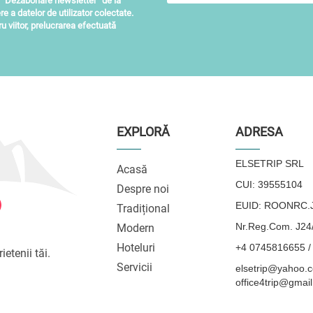
i “Dezabonare newsletter” de la
re a datelor de utilizator colectate.
 viitor, prelucrarea efectuată
EXPLORĂ
ADRESA
ELSETRIP SRL
Acasă
CUI: 39555104
Despre noi
EUID: ROONRC.J
Tradițional
Nr.Reg.Com. J24
Modern
Hoteluri
+4 0745816655 /
ietenii tăi.
Servicii
elsetrip@yahoo.c
office4trip@gmai