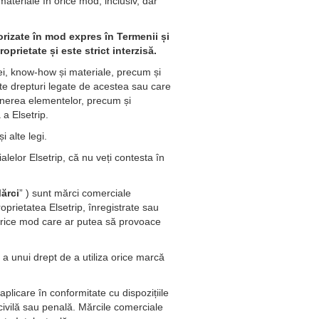
ateriale în orice mod, inclusiv, dar
torizate în mod expres în Termenii și
oprietate și este strict interzisă.
idei, know-how și materiale, precum și
 alte drepturi legate de acestea sau care
spunerea elementelor, precum și
 a Elsetrip.
i alte legi.
alelor Elsetrip, că nu veți contesta în
ărci
” ) sunt mărci comerciale
roprietatea Elsetrip, înregistrate sau
în orice mod care ar putea să provoace
 a unui drept de a utiliza orice marcă
plicare în conformitate cu dispozițiile
ă civilă sau penală. Mărcile comerciale