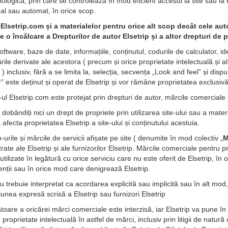
logică, prin care se controlează în mod eficient accesul la site sau la m
ual sau automat, în orice scop.
i Elsetrip.com și a materialelor pentru orice alt scop decât cele au
te o încălcare a Drepturilor de autor Elsetrip și a altor drepturi de pr
software, baze de date, informațiile, conținutul, codurile de calculator, 
rările derivate ale acestora ( precum și orice proprietate intelectuală și
 ) inclusiv, fără a se limita la, selecția, secvența „Look and feel” și di
” este deținut și operat de Elsetrip și vor rămâne proprietatea exclusivă
ul Elsetrip.com este protejat prin drepturi de autor, mărcile comerciale ș
 dobândiți nici un drept de propriete prin utilizarea site-ului sau a materi
fecta proprietatea Elsetrip a site-ului și conținutului acestuia.
urile și mărcile de servicii afișate pe site ( denumite în mod colectiv „
M
trate ale Elsetrip și ale furnizorilor Elsetrip. Mărcile comerciale pentru p
 utilizate în legătură cu orice serviciu care nu este oferit de Elsetrip, 
ienții sau în orice mod care denigrează Elsetrip.
u trebuie interpretat ca acordarea explicită sau implicită sau în alt mod,
unea expresă scrisă a Elsetrip sau furnizori Elsetrip
oare a oricărei mărci comerciale este interzisă, iar Elsetrip va pune în a
 proprietate intelectuală în astfel de mărci, inclusiv prin litigii de natur