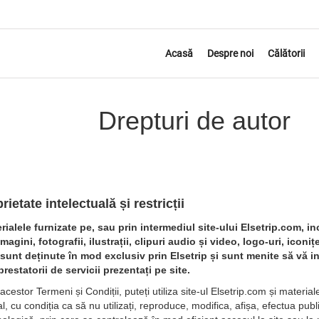
Acasă
Despre noi
Călătorii
Drepturi de autor
ietate intelectuală și restricții
erialele furnizate pe, sau prin intermediul site-ului Elsetrip.com, in
magini, fotografii, ilustrații, clipuri audio și video, logo-uri, iconi
 sunt deținute în mod exclusiv prin Elsetrip și sunt menite să vă in
 prestatorii de servicii prezentați pe site.
cestor Termeni și Condiții, puteți utiliza site-ul Elsetrip.com și material
cu condiția ca să nu utilizați, reproduce, modifica, afișa, efectua public