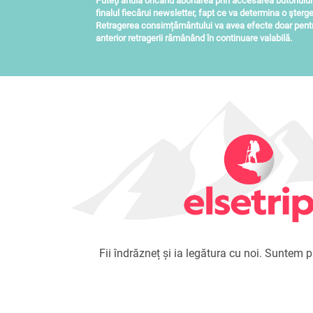
Puteţi anula oricând abonarea prin accesarea butonulu
finalul fiecărui newsletter, fapt ce va determina o şterge
Retragerea consimțământului va avea efecte doar pentru
anterior retragerii rămânând în continuare valabilă.
Fii îndrăzneț și ia legătura cu noi. Suntem pr