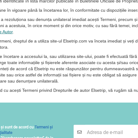
fi identificate în lista mărcilor publicate în Buletinele Oficiale de Proprie
e în vigoare până la încetarea lor, în conformitate cu dispozițiile inse
 rezoluționa sau denunța unilateral imediat acești Termeni, precum și a 
uni a acestuia, în orice moment și din orice motiv, cu sau fără temei, incl
e Autor
.
meni, dreptul de a utiliza site-ul Elsetrip.com va înceta imediat și veți 
tora.
 încetare a accesului la, sau utilizarea site-ului, poate fi efectuată fără 
ge toate informațiile și fișierele aferente asociate cu acesta și/sau oric
Sunteți de acord că Elsetrip nu este răspunzător pentru dumneavoastră s
ite sau orice astfel de informații sai fișiere și nu este obligat să asigure
nare sau denunțare unilaterală.
 cu acești Termeni privind Drepturile de autor Elsetrip, vă rugăm să nu f
 și sunt de acord cu
Termeni și
ialitate