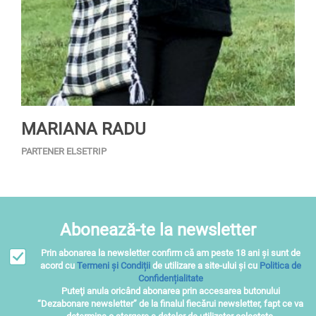
MARIANA RADU
PARTENER ELSETRIP
Abonează-te la newsletter
Prin abonarea la newsletter confirm că am peste 18 ani și sunt de
acord cu
Termeni și Condiții
de utilizare a site-ului și cu
Politica de
Confidențialitate
Puteţi anula oricând abonarea prin accesarea butonului
“Dezabonare newsletter” de la finalul fiecărui newsletter, fapt ce va