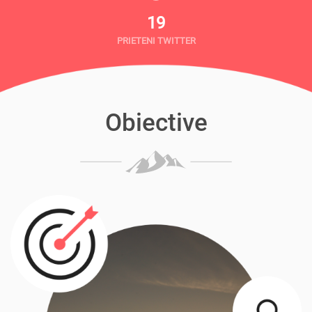
19
PRIETENI TWITTER
Obiective