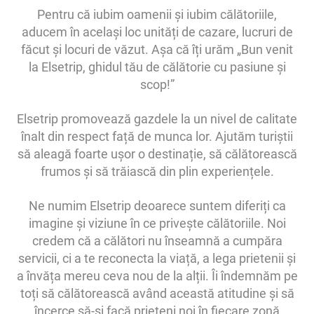
Pentru că iubim oamenii și iubim călătoriile,
aducem în același loc unități de cazare, lucruri de
făcut și locuri de văzut. Așa că îți urăm „Bun venit
la Elsetrip, ghidul tău de călătorie cu pasiune și
scop!”
Elsetrip promovează gazdele la un nivel de calitate
înalt din respect față de munca lor. Ajutăm turiștii
să aleagă foarte ușor o destinație, să călătorească
frumos și să trăiască din plin experiențele.
Ne numim Elsetrip deoarece suntem diferiți ca
imagine și viziune în ce privește călătoriile. Noi
credem că a călători nu înseamnă a cumpăra
servicii, ci a te reconecta la viață, a lega prietenii și
a învăța mereu ceva nou de la alții. Îi îndemnăm pe
toți să călătorească având această atitudine și să
încerce să-și facă prieteni noi în fiecare zonă