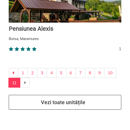
Pensiunea Alexis
Borsa, Maramures
1
Previous
1
2
3
4
5
6
7
8
9
10
Next
11
Vezi toate unitățile