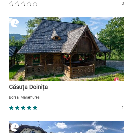
0
Căsuța Doinița
Borsa, Maramures
1