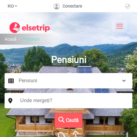
RO
Conectare
Toggle n
Acasă
Pensiuni
Pensiuni
Caută