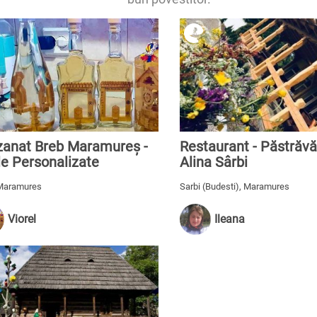
zanat Breb Maramureș -
Restaurant - Păstrăvă
le Personalizate
Alina Sârbi
 Maramures
Sarbi (Budesti), Maramures
Viorel
Ileana