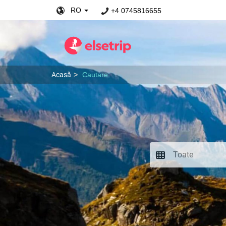
RO
+4 0745816655
Acasă
Cautare