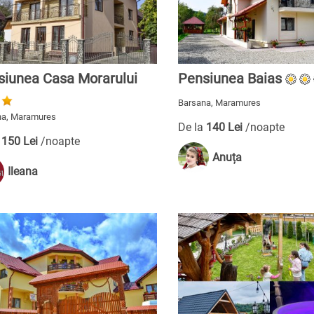
siunea Casa Morarului
Pensiunea Baias
Barsana, Maramures
na, Maramures
De la
140 Lei
/noapte
a
150 Lei
/noapte
Anuța
Ileana