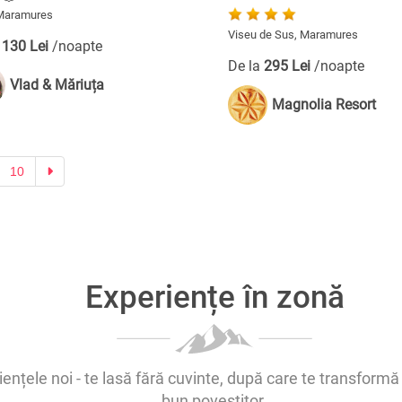
 Maramures
Viseu de Sus, Maramures
a
130 Lei
/noapte
De la
295 Lei
/noapte
Vlad & Măriuța
Magnolia Resort
Next
10
Experiențe în zonă
ențele noi - te lasă fără cuvinte, după care te transformă 
bun povestitor.