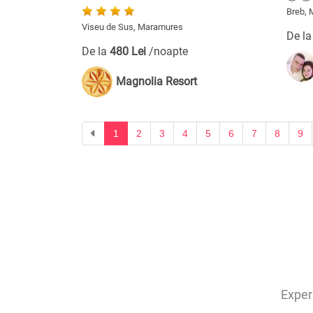
Breb,
Viseu de Sus, Maramures
De l
De la
480 Lei
/noapte
Magnolia Resort
Previous
1
2
3
4
5
6
7
8
9
Experi