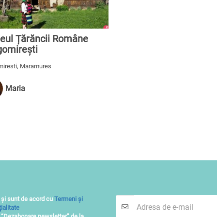
eul Țărăncii Române
gomirești
iresti, Maramures
Maria
 și sunt de acord cu
Termeni și
ialitate
i “Dezabonare newsletter” de la