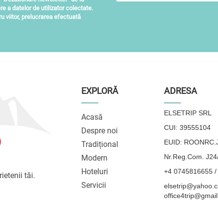
re a datelor de utilizator colectate.
 viitor, prelucrarea efectuată
EXPLORĂ
ADRESA
ELSETRIP SRL
Acasă
CUI: 39555104
Despre noi
EUID: ROONRC.J
Tradițional
Nr.Reg.Com. J24
Modern
Hoteluri
+4 0745816655 /
ietenii tăi.
Servicii
elsetrip@yahoo.c
office4trip@gmai