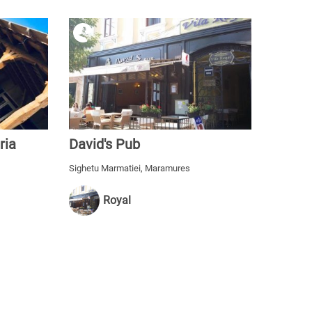
ria
David's Pub
Sighetu Marmatiei, Maramures
Royal