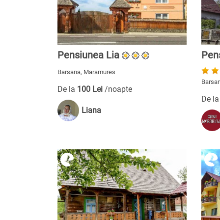
Pensiunea Lia
Pen
Barsana, Maramures
Barsa
De la
100 Lei
/noapte
De l
Liana