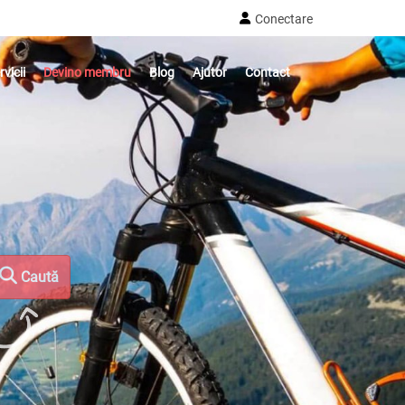
Conectare
rvicii
Devino membru
Blog
Ajutor
Contact
Caută