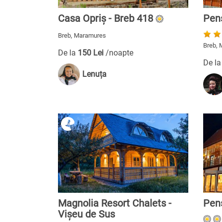
Casa Opriș - Breb 418
Pen
Breb, Maramures
Breb,
De la
150 Lei
/noapte
De l
Lenuța
Magnolia Resort Chalets -
Pen
Vișeu de Sus