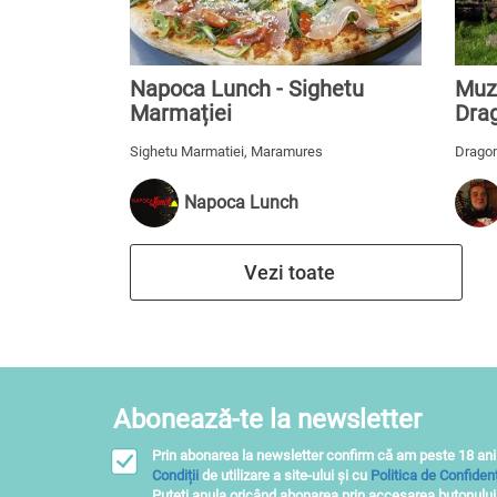
Napoca Lunch - Sighetu
Muz
Marmației
Dra
Sighetu Marmatiei, Maramures
Dragom
Napoca Lunch
Vezi toate
Abonează-te la newsletter
Prin abonarea la newsletter confirm că am peste 18 ani
Condiții
de utilizare a site-ului și cu
Politica de Confidenț
Puteţi anula oricând abonarea prin accesarea butonulu