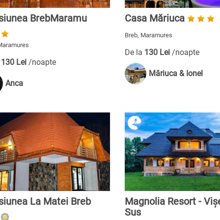
siunea BrebMaramu
Casa Măriuca
Breb, Maramures
 Maramures
De la
130 Lei
/noapte
a
130 Lei
/noapte
Măriuca & Ionel
Anca
siunea La Matei Breb
Magnolia Resort - Viș
Sus