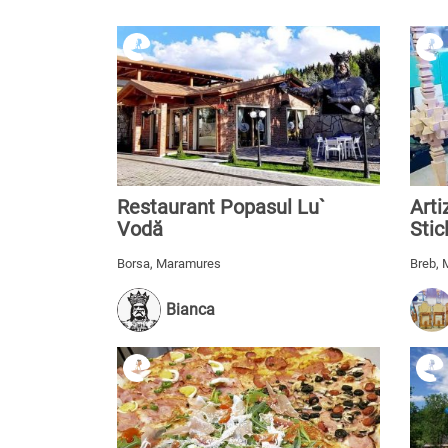
Restaurant Popasul Lu`
Arti
Vodă
Stic
Borsa, Maramures
Breb,
Bianca