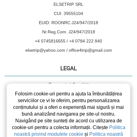
ELSETRIP SRL
CUI: 39555104
EUID: ROONRC.J24/947/2018
Nr.Reg.Com. J24/947/2018
+4 0745816655 / +4 0784 222 840
elsetrip@yahoo.com / office4trip@gmail.com
LEGAL
Termeni și Condiții
Politica de Confidențialitate
Folosim cookie-uri pentru a ajuta la îmbunătățirea
serviciilor ce vi le oferim, pentru personalizarea
Drepturi de autor
conținutului și a oferi o experiență mai sigură și mai
Politica de Cookies
bună analizând navigarea pe site-ul nostru.
ANPC
Navigând pe site sunteți de acord cu utilizarea de
cookie-uri pentru a colecta informații. Citește
Politica
SOL
noastră privind modulele cookie
și
Politica noastră