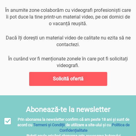
În anumite zone colaborăm cu videografi profesioniști care
îi pot duce la tine printr-un material video, pe cei dornici de
o vacanță reușită.
Dacă îți dorești un material video de calitate nu ezita să ne
contactezi.
În curând vor fi menționate zonele în care pot fi solicitați
videografi.
Solicită ofertă
Abonează-te la newsletter
Prin abonarea la newsletter confirm că am peste 18 ani și sunt de
acord cu
Termeni și Condiții
de utilizare a site-ului și cu
Politica de
Confidențialitate
Puteţi anula oricând abonarea prin accesarea butonului