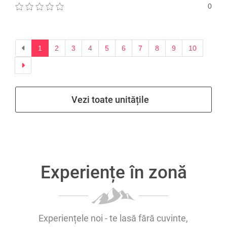
0
Previous
1
2
3
4
5
6
7
8
9
10
Next
Vezi toate unitățile
Experiențe în zonă
Experiențele noi - te lasă fără cuvinte,