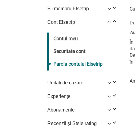
Fii membru Elsetrip
Cu
Cont Elsetrip
Da
Au
Contul meu
În
da
Securitate cont
De
în
Parola contului Elsetrip
Am
Unități de cazare
Experiențe
Abonamente
Recenzii și Stele rating