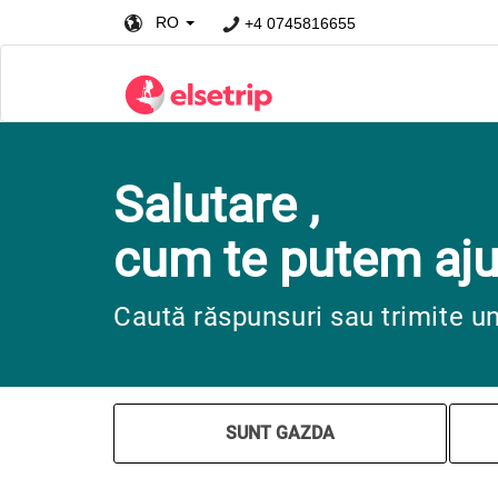
RO
+4 0745816655
Salutare ,
cum te putem aju
Caută răspunsuri sau trimite u
SUNT GAZDA