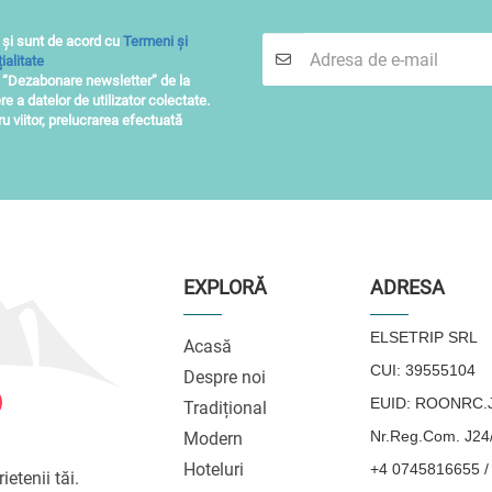
 și sunt de acord cu
Termeni și
ialitate
i “Dezabonare newsletter” de la
re a datelor de utilizator colectate.
 viitor, prelucrarea efectuată
EXPLORĂ
ADRESA
ELSETRIP SRL
Acasă
CUI: 39555104
Despre noi
EUID: ROONRC.J
Tradițional
Nr.Reg.Com. J24
Modern
Hoteluri
+4 0745816655 /
ietenii tăi.