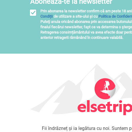
Abonează-te la newsletter
Prin abonarea la newsletter confirm că am peste 18 ani
Condiții
de utilizare a site-ului și cu
Politica de Confidenț
Puteţi anula oricând abonarea prin accesarea butonulu
finalul fiecărui newsletter, fapt ce va determina o şterge
Retragerea consimțământului va avea efecte doar pentru
anterior retragerii rămânând în continuare valabilă.
Fii îndrăzneț și ia legătura cu noi. Suntem pr