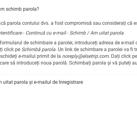
m schimb parola?
că parola contului dvs. a fost compromisă sau considerați că est
tentificare
-
Continuă cu e-mail
-
Schimb / Am uitat parola
 formularul de schimbare a parolei, introduceți adresa de e-mail cu
ți click pe
Schimbă parola
. Un link de schimbare a parolei va fi 
schideți e-mailul primit de la
noreply@elsetrip.com
. Dați click p
 care să introduceți noua parolă. Schimbați parola și vă puteți aut
 uitat parola și e-mailul de înregistrare