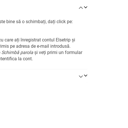
e bine să o schimbați, dați click pe:
 care ați înregistrat contul Elsetrip și
trimis pe adresa de e-mail introdusă.
e
Schimbă parola
și veți primi un formular
entifica la cont.