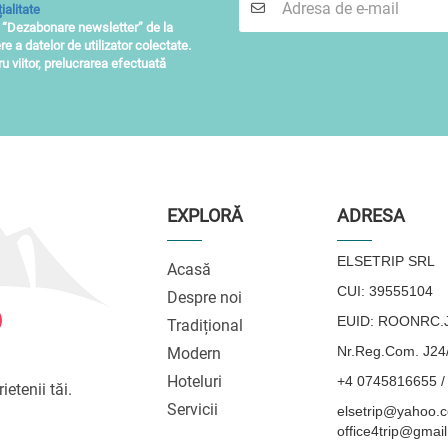
ialitate
i “Dezabonare newsletter” de la
re a datelor de utilizator colectate.
 viitor, prelucrarea efectuată
EXPLORĂ
ADRESA
ELSETRIP SRL
Acasă
CUI: 39555104
Despre noi
EUID: ROONRC.J
Tradițional
Nr.Reg.Com. J24
Modern
Hoteluri
+4 0745816655 /
ietenii tăi.
Servicii
elsetrip@yahoo.c
office4trip@gmai