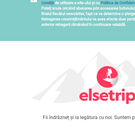
Condiții
de utilizare a site-ului și cu
Politica de Confidenț
Puteţi anula oricând abonarea prin accesarea butonulu
finalul fiecărui newsletter, fapt ce va determina o şterge
Retragerea consimțământului va avea efecte doar pentru
anterior retragerii rămânând în continuare valabilă.
Fii îndrăzneț și ia legătura cu noi. Suntem pr