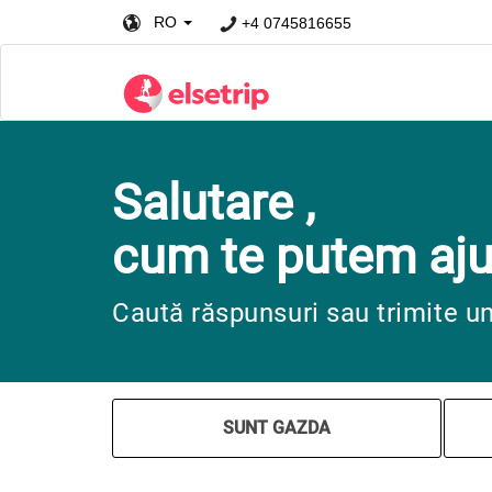
RO
+4 0745816655
Salutare ,
cum te putem aju
Caută răspunsuri sau trimite u
SUNT GAZDA