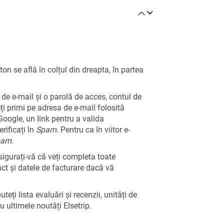
ton se află în colțul din dreapta, în partea
e e-mail și o parolă de acces, contul de
i primi pe adresa de e-mail folosită
oogle, un link pentru a valida
rificați în
Spam
. Pentru ca în viitor e-
pam
.
Asigurați-vă că veți completa toate
act și datele de facturare dacă vă
teți lista evaluări și recenzii, unități de
 ultimele noutăți Elsetrip.