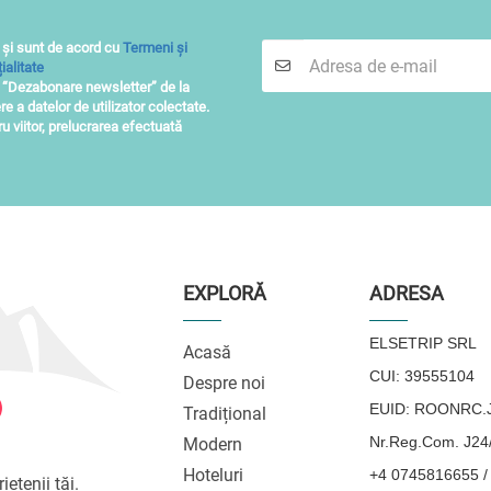
 și sunt de acord cu
Termeni și
ialitate
i “Dezabonare newsletter” de la
re a datelor de utilizator colectate.
 viitor, prelucrarea efectuată
EXPLORĂ
ADRESA
ELSETRIP SRL
Acasă
CUI: 39555104
Despre noi
EUID: ROONRC.J
Tradițional
Nr.Reg.Com. J24
Modern
Hoteluri
+4 0745816655 /
ietenii tăi.