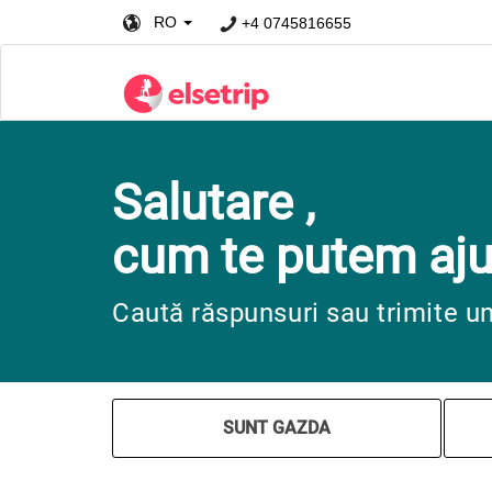
RO
+4 0745816655
Salutare ,
cum te putem aju
Caută răspunsuri sau trimite u
SUNT GAZDA