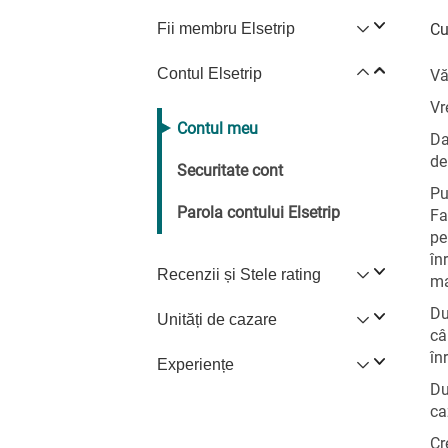
Fii membru Elsetrip
Cu
Contul Elsetrip
Vă
Vr
Contul meu
Da
de
Securitate cont
Pu
Parola contului Elsetrip
Fa
pe
în
Recenzii și Stele rating
ma
Du
Unități de cazare
câ
în
Experiențe
Du
ca
Cr