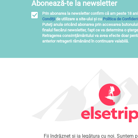
Abonează-te la newsletter
Prin abonarea la newsletter confirm că am peste 18 ani
Condiții
de utilizare a site-ului și cu
Politica de Confidenț
Puteţi anula oricând abonarea prin accesarea butonulu
finalul fiecărui newsletter, fapt ce va determina o şterge
Retragerea consimțământului va avea efecte doar pentru
anterior retragerii rămânând în continuare valabilă.
Fii îndrăzneț și ia legătura cu noi. Suntem pr