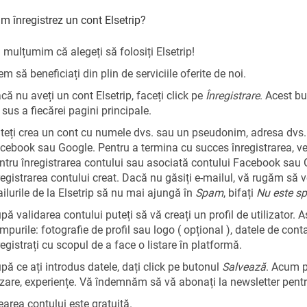
m înregistrez un cont Elsetrip?
 mulțumim că alegeți să folosiți Elsetrip!
em să beneficiați din plin de serviciile oferite de noi.
că nu aveți un cont Elsetrip, faceți click pe
Înregistrare
. Acest bu
 sus a fiecărei pagini principale.
teți crea un cont cu numele dvs. sau un pseudonim, adresa dvs. d
cebook sau Google. Pentru a termina cu succes înregistrarea, veț
ntru înregistrarea contului sau asociată contului Facebook sau G
registrarea contului creat. Dacă nu găsiți e-mailul, vă rugăm să ve
ilurile de la Elsetrip să nu mai ajungă în
Spam
, bifați
Nu este s
pă validarea contului puteți să vă creați un profil de utilizator. 
mpurile: fotografie de profil sau logo ( opțional ), datele de cont
registrați cu scopul de a face o listare în platformă.
pă ce ați introdus datele, dați click pe butonul
Salvează
. Acum pu
zare, experiențe. Vă îndemnăm să vă abonați la newsletter pentru
earea contului este gratuită.