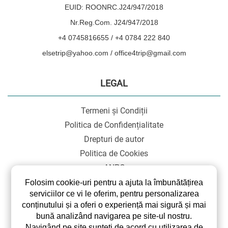
EUID: ROONRC.J24/947/2018
Nr.Reg.Com. J24/947/2018
+4 0745816655 / +4 0784 222 840
elsetrip@yahoo.com / office4trip@gmail.com
LEGAL
Termeni și Condiții
Politica de Confidențialitate
Drepturi de autor
Politica de Cookies
ANPC
SOL
Folosim cookie-uri pentru a ajuta la îmbunătățirea
serviciilor ce vi le oferim, pentru personalizarea
conținutului și a oferi o experiență mai sigură și mai
bună analizând navigarea pe site-ul nostru.
Navigând pe site sunteți de acord cu utilizarea de