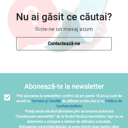
Nu ai găsit ce căutai?
Scrie-ne un mesaj acum
Contactează-ne
Abonează-te la newsletter
Prin abonarea la newsletter confirm că am peste 18 ani și sunt de
acord cu
Termeni și Condiții
de utilizare a site-ului și cu
Politica de
Confidențialitate
Puteţi anula oricând abonarea prin accesarea butonului
“Dezabonare newsletter” de la finalul fiecărui newsletter, fapt ce va
determina o ştergere a datelor de utilizator colectate.
Retragerea consimțământului va avea efecte doar pentru viitor,